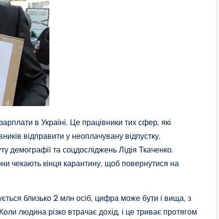
арплати в Україні. Це працівники тих сфер, які
вників відправити у неоплачувану відпустку,
ту демографії та соцдосліджень Лідія Ткаченко.
они чекають кінця карантину, щоб повернутися на
ється близько 2 млн осіб, цифра може бути і вища, з
Коли людина різко втрачає дохід, і це триває протягом