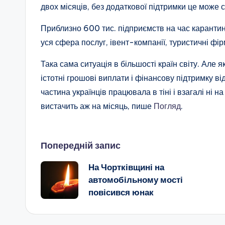
двох місяців, без додаткової підтримки це може с
Приблизно 600 тис. підприємств на час карантину
уся сфера послуг, івент-компанії, туристичні фір
Така сама ситуація в більшості країн світу. Але
істотні грошові виплати і фінансову підтримку ві
частина українців працювала в тіні і взагалі ні
вистачить аж на місяць, пише
Погляд
.
Навігація
Попередній запис
На Чортківщині на
по
автомобільному мості
повісився юнак
запису