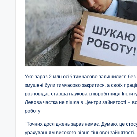
Уже зараз 2 млн осіб тимчасово залишилися без з
змушені були тимчасово закритися, а своїх праці
розповідає старша наукова співробітниця Інститу
Левова частка не пішла в Центри зайнятості – в
роботу.
“Точних досліджень зараз немає. Думаю, це стосу
урахуванням високого рівня тіньової зайнятості. 