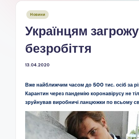
Опубліковано
Новини
у
Українцям загрож
безробіття
13.04.2020
Вже найближчим часом до 500 тис. осіб за р
Карантин через пандемію коронавірусу не ті
зруйнував виробничі ланцюжки по всьому сві