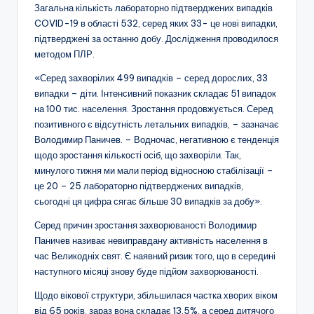
Загальна кількість лабораторно підтверджених випадків
COVID-19 в області 532, серед яких 33- це нові випадки,
підтверджені за останню добу. Дослідження проводилося
методом ПЛР.
«Серед захворілих 499 випадків – серед дорослих, 33
випадки – діти. Інтенсивний показник складає 51 випадок
на 100 тис. населення. Зростання продовжується. Серед
позитивного є відсутність летальних випадків, – зазначає
Володимир Паничев. – Водночас, негативною є тенденція
щодо зростання кількості осіб, що захворіли. Так,
минулого тижня ми мали період відносною стабілізації –
це 20 – 25 лабораторно підтверджених випадків,
сьогодні ця цифра сягає більше 30 випадків за добу».
Серед причин зростання захворюваності Володимир
Паничев називає невиправдану активність населення в
час Великодніх свят. Є наявний ризик того, що в середині
наступного місяці знову буде підйом захворюваності.
Щодо вікової структури, збільшилася частка хворих віком
від 65 років, зараз вона складає 13,5%, а серед дитячого