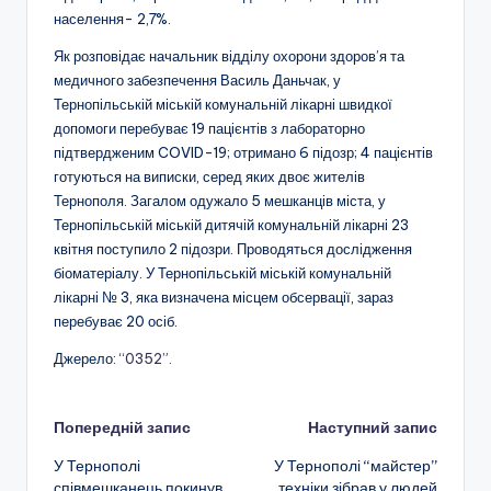
населення- 2,7%.
Як розповідає начальник відділу охорони здоров’я та
медичного забезпечення Василь Даньчак, у
Тернопільській міській комунальній лікарні швидкої
допомоги перебуває 19 пацієнтів з лабораторно
підтвердженим COVID-19; отримано 6 підозр; 4 пацієнтів
готуються на виписки, серед яких двоє жителів
Тернополя. Загалом одужало 5 мешканців міста, у
Тернопільській міській дитячій комунальній лікарні 23
квітня поступило 2 підозри. Проводяться дослідження
біоматеріалу. У Тернопільській міській комунальній
лікарні № 3, яка визначена місцем обсервації, зараз
перебуває 20 осіб.
Джерело:
“0352”.
Навігація
Попередній запис
Наступний запис
У Тернополі
У Тернополі “майстер”
по
співмешканець покинув
техніки зібрав у людей