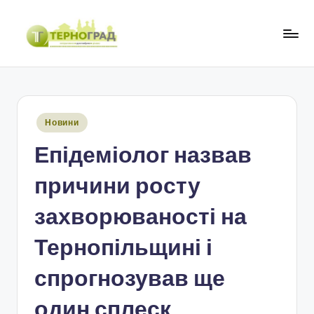
Перейти
до
Т
оперативно.
вмісту
достовірно.
е
цікаво
р
Опубліковано
Новини
н
у
Епідеміолог назвав
о
г
причини росту
р
захворюваності на
а
Тернопільщині і
д
спрогнозував ще
один сплеск