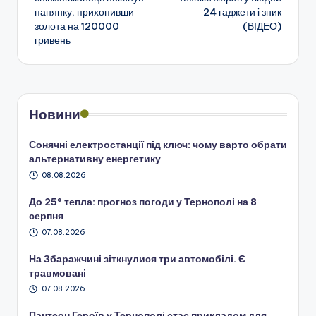
панянку, прихопивши
24 гаджети і зник
запису
золота на 120000
(ВІДЕО)
гривень
Новини
Сонячні електростанції під ключ: чому варто обрати
альтернативну енергетику
08.08.2026
До 25° тепла: прогноз погоди у Тернополі на 8
серпня
07.08.2026
На Збаражчині зіткнулися три автомобілі. Є
травмовані
07.08.2026
Пантеон Героїв у Тернополі стає прикладом для