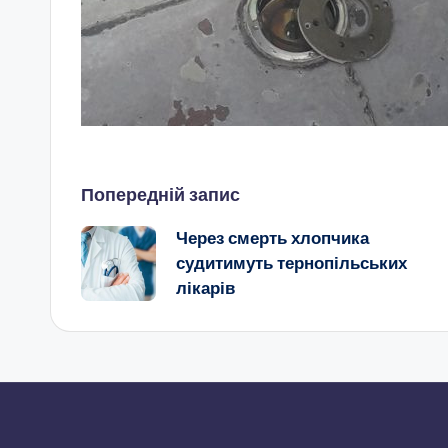
Навігація
Попередній запис
Через смерть хлопчика
по
судитимуть тернопільських
лікарів
запису