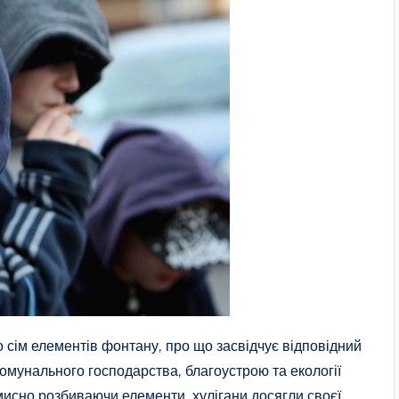
 сім елементів фонтану, про що засвідчує відповідний
омунального господарства, благоустрою та екології
исно розбиваючи елементи, хулігани досягли своєї