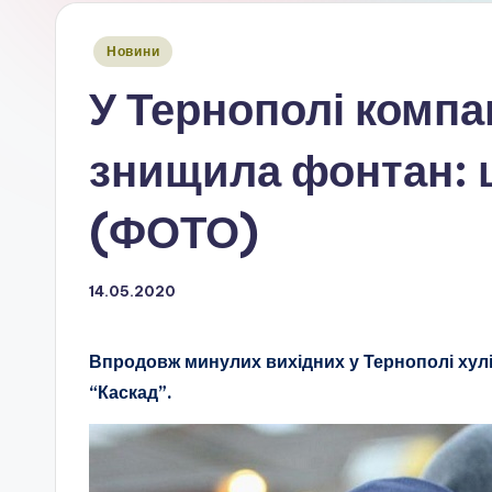
Опубліковано
Новини
у
У Тернополі компа
знищила фонтан: 
(ФОТО)
14.05.2020
Впродовж минулих вихідних у Тернополі хул
“Каскад”.