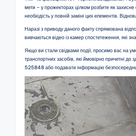
мети – у прожекторах цілком розбите як захисне 
необхідість у повній заміні цих елементів. Відно
Наразі з приводу даного факту спрямована відпо
вивчаються відео із камер спостетеження, які зн
Якщо ви стали свідками події, просимо вас на у
транспортних засобів, які ймовірно причетні до з
525848 або подавати інформацію безпосереднь