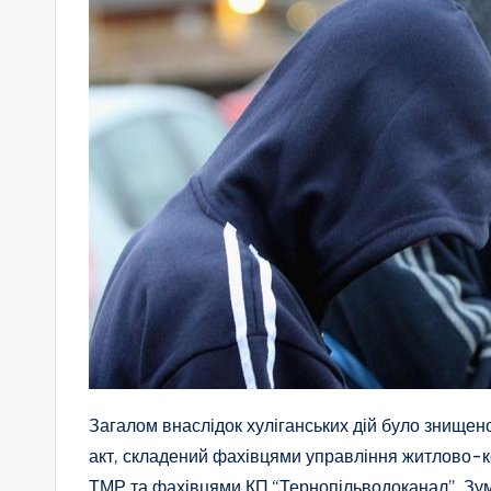
Загалом внаслідок хуліганських дій було знищено
акт, складений фахівцями управління житлово-к
ТМР та фахівцями КП “Тернопільводоканал”. Зум