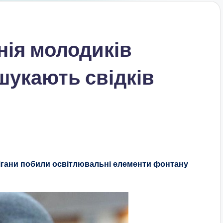
нія молодиків
шукають свідків
ігани побили освітлювальні елементи фонтану