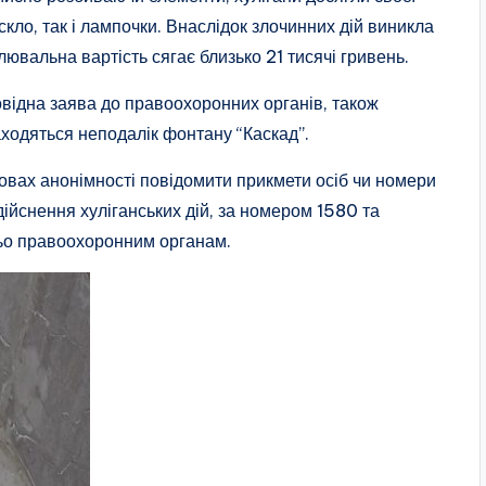
скло, так і лампочки. Внаслідок злочинних дій виникла
влювальна вартість сягає близько 21 тисячі гривень.
відна заява до правоохоронних органів, також
аходяться неподалік фонтану “Каскад”.
мовах анонімності повідомити прикмети осіб чи номери
дійснення хуліганських дій, за номером 1580 та
о правоохоронним органам.