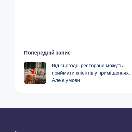
Навігація
Попередній запис
Від сьогодні ресторани можуть
по
приймати клієнтів у приміщеннях.
Але є умови
запису