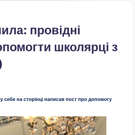
чила: провідні
опомогти школярці з
)
у себе на сторінці написав пост про допомогу