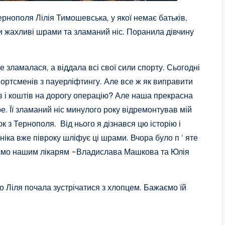
рнополя Лілія Тимошевська, у якої немає батьків,
ли жахливі шрами та зламаний ніс. Поранила дівчину
 зламалася, а віддала всі свої сили спорту. Сьогодні
 спортсменів з пауерліфтингу. Але все ж як виправити
ів і коштів на дорогу операцію? Але наша прекрасна
е. Її зламаний ніс минулого року відремонтував мій
 з Тернополя. Від нього я дізнався цю історію і
іка вже півроку шліфує ці шрами. Вчора було п ‘ яте
уємо нашим лікарям -Владислава Машкова та Юлія
що Ліля почала зустрічатися з хлопцем. Бажаємо їй