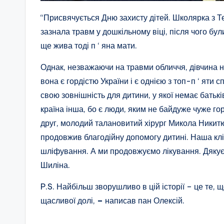
“Присвячується Дню захисту дітей. Школярка з Те
зазнала травм у дошкільному віці, після чого бу
ще жива тоді п ‘ яна мати.
Однак, незважаючи на травми обличчя, дівчина не
вона є гордістю України і є однією з топ-п ‘ яти
свою зовнішність для дитини, у якої немає батьк
країна інша, бо є люди, яким не байдуже чуже гор
друг, молодий талановитий хірург Микола Никитюк
продовжив благодійну допомогу дитині. Наша клін
шліфування. А ми продовжуємо лікування. Дяк
Шиліна.
P.S. Найбільш зворушливо в цій історії – це те, 
щасливої долі,
–
написав пан Олексій.