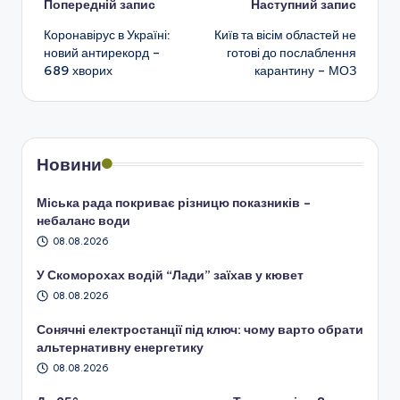
Навігація
Попередній запис
Наступний запис
Коронавірус в Україні:
Київ та вісім областей не
по
новий антирекорд –
готові до послаблення
689 хворих
карантину – МОЗ
запису
Новини
Міська рада покриває різницю показників –
небаланс води
08.08.2026
У Скоморохах водій “Лади” заїхав у кювет
08.08.2026
Сонячні електростанції під ключ: чому варто обрати
альтернативну енергетику
08.08.2026