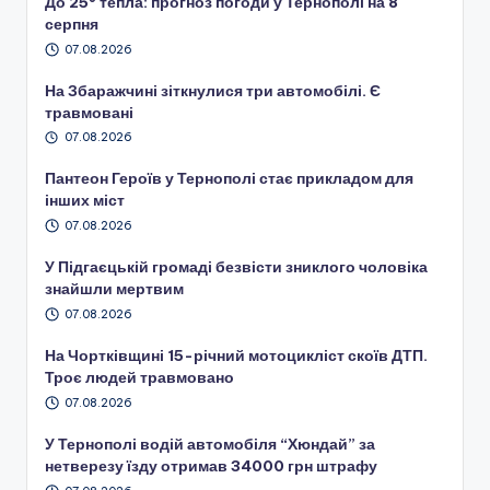
До 25° тепла: прогноз погоди у Тернополі на 8
серпня
07.08.2026
На Збаражчині зіткнулися три автомобілі. Є
травмовані
07.08.2026
Пантеон Героїв у Тернополі стає прикладом для
інших міст
07.08.2026
У Підгаєцькій громаді безвісти зниклого чоловіка
знайшли мертвим
07.08.2026
На Чортківщині 15-річний мотоцикліст скоїв ДТП.
Троє людей травмовано
07.08.2026
У Тернополі водій автомобіля “Хюндай” за
нетверезу їзду отримав 34000 грн штрафу