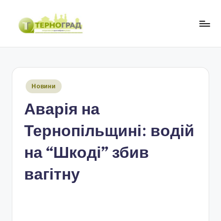
Перейти
до
Т
оперативно.
вмісту
достовірно.
е
цікаво
р
Опубліковано
Новини
н
у
Аварія на
о
г
Тернопільщині: водій
р
на “Шкоді” збив
а
вагітну
д