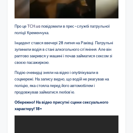
Про це
ТСН.ua
повідомили в прес-службі патрульної
поліції Кременчука.
Інцидент стався ввечері 28 липня на Раківці. Патрульні
зупинили водія в стані алкогольного сп’яніння. Але він
раптово закрився у машині і почав займатися сексом зі
своєю пасажиркою.
Подію очевидці зняли на відео і опублікували в
соцмережі. На запису видно, що водій не реагував на
поліцію, яка стояла перед його автомобілем і
продовжував займатися любов’ю.
Обережно! На відео присутні сцени сексуального
характеру! 18+