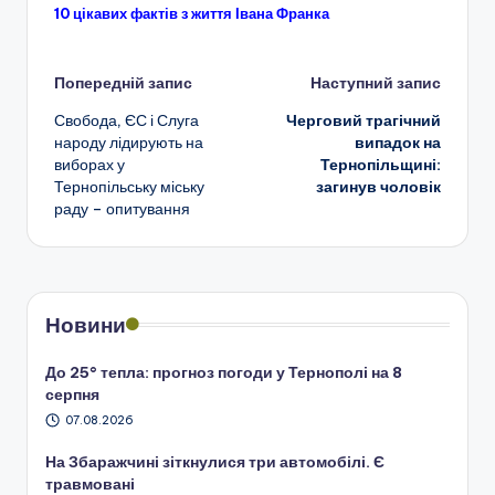
10 цікавих фактів з життя Івана Франка
Навігація
Попередній запис
Наступний запис
Свобода, ЄС і Слуга
Черговий трагічний
по
народу лідирують на
випадок на
виборах у
Тернопільщині:
запису
Тернопільську міську
загинув чоловік
раду – опитування
Новини
До 25° тепла: прогноз погоди у Тернополі на 8
серпня
07.08.2026
На Збаражчині зіткнулися три автомобілі. Є
травмовані