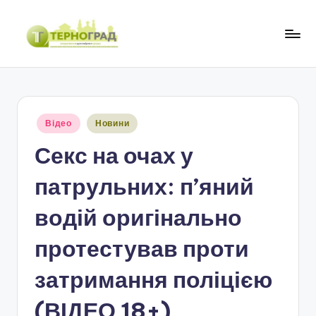
Перейти
до
Т
оперативно.
вмісту
достовірно.
е
цікаво
р
Опубліковано
Відео
Новини
н
у
Секс на очах у
о
г
патрульних: п’яний
р
водій оригінально
а
протестував проти
д
затримання поліцією
(ВІДЕО 18+)