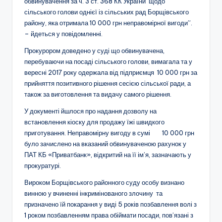
обвинувачення за ч. 3 ст. 368 КК України щодо
сільського голови однієї із сільських рад Борщівського
району, яка отримала 10 000 грн неправомірної вигоди”.
– йдеться у повідомленні.
Прокурором доведено у суді що обвинувачена,
перебуваючи на посаді сільського голови, вимагала та у
вересні 2017 року одержала від підприємця 10 000 грн за
прийняття позитивного рішення сесією сільської ради, а
також за виготовлення та видачу самого рішення.
У документі йшлося про надання дозволу на
встановлення кіоску для продажу їжі швидкого
приготування. Неправомірну вигоду в сумі 10 000 грн
було зачислено на вказаний обвинуваченою рахунок у
ПАТ КБ «Приватбанк», відкритий на її ім’я, зазначають у
прокуратурі.
Вироком Борщівського районного суду особу визнано
винною у вчиненні інкримінованого злочину та
призначено їй покарання у виді 5 років позбавлення волі з
1 роком позбавленням права обіймати посади, пов’язані з