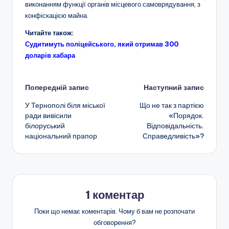
виконанням функції органів місцевого самоврядування, з
конфіскацією майна.
Читайте також:
Судитимуть поліцейського, який отримав 300
доларів хабара
Навігація
Попередній запис
Наступний запис
У Тернополі біля міської
Що не так з партією
по
ради вивісили
«Порядок.
білоруський
Відповідальність.
запису
національний прапор
Справедливість»?
1 коментар
Поки що немає коментарів. Чому б вам не розпочати
обговорення?