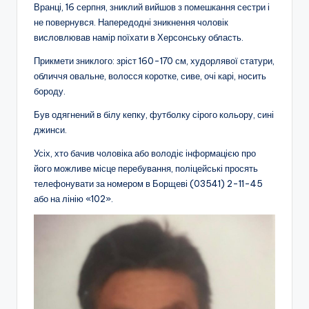
Вранці, 16 серпня, зниклий вийшов з помешкання сестри і
не повернувся. Напередодні зникнення чоловік
висловлював намір поїхати в Херсонську область.
Прикмети зниклого: зріст 160-170 см, худорлявої статури,
обличчя овальне, волосся коротке, сиве, очі карі, носить
бороду.
Був одягнений в білу кепку, футболку сірого кольору, сині
джинси.
Усіх, хто бачив чоловіка або володіє інформацією про
його можливе місце перебування, поліцейські просять
телефонувати за номером в Борщеві (03541) 2-11-45
або на лінію «102».