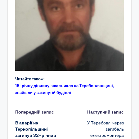
Читайте також:
15-річну дівчину, яка зникла на Теребовлянщині,
знайшли у закинутій будівлі
Навігація
Попередній запис
Наступний запис
В аварії на
У Теребовлі через
по
Тернопільщині
загибель
загинув 32-річний
електромонтера
запису