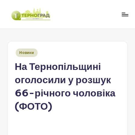
Перейти
до
Т
оперативно.
вмісту
достовірно.
е
цікаво
р
Опубліковано
Новини
н
у
На Тернопільщині
о
г
оголосили у розшук
р
66-річного чоловіка
а
(ФОТО)
д