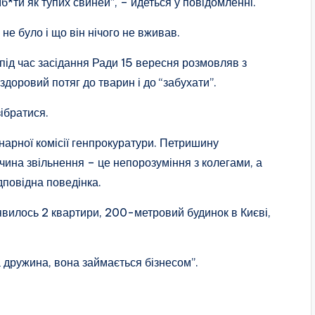
їб*ти як тупих свиней”, – йдеться у повідомленні.
не було і що він нічого не вживав.
ід час засідання Ради 15 вересня розмовляв з
доровий потяг до тварин і до “забухати”.
ібратися.
нарної комісії генпрокуратури. Петришину
чина звільнення – це непорозуміння з колегами, а
дповідна поведінка.
’явилось 2 квартири, 200-метровий будинок в Києві,
а дружина, вона займається бізнесом”.