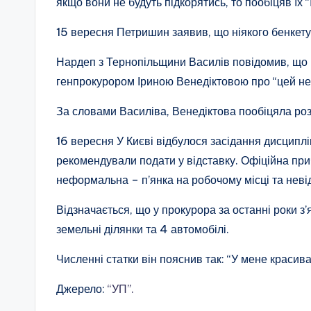
якщо вони не будуть підкорятись, то пообіцяв їх “
15 вересня Петришин заявив, що ніякого бенкету 
Нардеп з Тернопільщини Василів повідомив, що п
генпрокурором Іриною Венедіктовою про “цей нез
За словами Василіва, Венедіктова пообіцяла роз
16 вересня У Києві відбулося засідання дисциплі
рекомендували подати у відставку. Офіційна при
неформальна – п’янка на робочому місці та неві
Відзначається, що у прокурора за останні роки з
земельні ділянки та 4 автомобілі.
Численні статки він пояснив так: “У мене красив
Джерело:
“УП”.