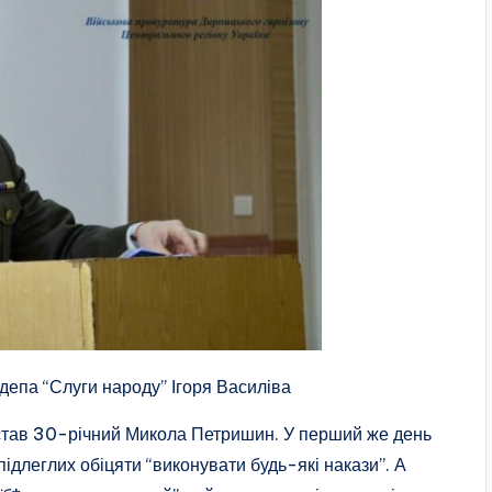
депа “Слуги народу” Ігоря Василіва
 став 30-річний Микола Петришин. У перший же день
ідлеглих обіцяти “виконувати будь-які накази”. А