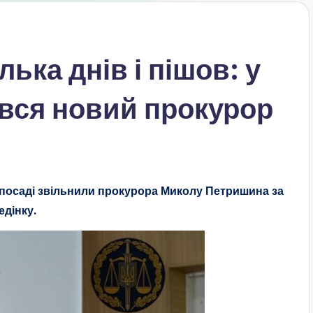
ька днів і пішов: у
ився новий прокурор
на посаді звільнили прокурора Миколу Петришина за
едінку.