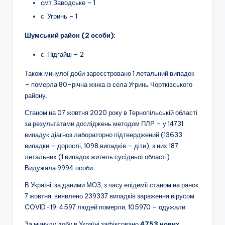
смт Заводське – 1
с. Угринь – 1
Шумський район (2 особи):
с. Підгайці – 2
Також минулої доби зареєстровано 1 летальний випадок
– померла 80-річна жінка із села Угринь Чортківського
району.
Станом на 07 жовтня 2020 року в Тернопільській області
за результатами досліджень методом ПЛР – у 14731
випадук діагноз лабораторно підтверджений (13633
випадки – дорослі, 1098 випадків – діти), з них 187
летальних (1 випадок житель сусідньої області).
Видужала 9994 особи.
В Україні, за даними МОЗ, з часу епідемії станом на ранок
7 жовтня, виявлено 239337 випадків зараження вірусом
COVID-19, 4597 людей померли, 105970 – одужали.
За минулу добу в Україні зафіксовано
4
753 нових