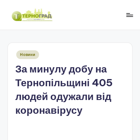
Перейти
до
Т
оперативно.
вмісту
достовірно.
е
цікаво
р
Опубліковано
Новини
н
у
За минулу добу на
о
г
Тернопільщині 405
р
людей одужали від
а
коронавірусу
д