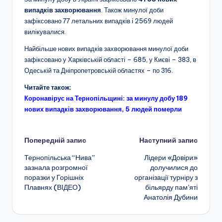
випадків захворювання
. Також минулої доби
зафіксовано 77 летальних випадків і 2569 людей
вилікувалися.
Найбільше нових випадків захворювання минулої доби
зафіксовано у Харківській області – 685, у Києві – 383, в
Одеській та Дніпропетровській областях – по 316.
Читайте також:
Коронавірус на Тернопільщині: за минулу добу 189
нових випадків захворювання, 5 людей померли
Навігація
Попередній запис
Наступний запис
Тернопільська “Нива”
Лідери «Довіри»
по
зазнала розгромної
долучилися до
поразки у Горішніх
організації турніру з
запису
Плавнях (ВІДЕО)
більярду пам’яті
Анатолія Дубини