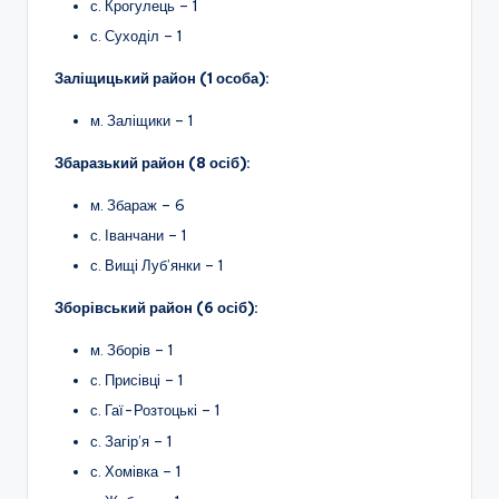
с. Крогулець – 1
с. Суходіл – 1
Заліщицький район (1 особа):
м. Заліщики – 1
Збаразький район (8 осіб):
м. Збараж – 6
с. Іванчани – 1
с. Вищі Луб’янки – 1
Зборівський район (6 осіб):
м. Зборів – 1
с. Присівці – 1
с. Гаї-Розтоцькі – 1
с. Загір’я – 1
с. Хомівка – 1