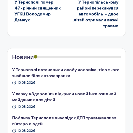
У Тернополі помер
У Тернопільському
по
47-річний священник
районі перекинувся
УГКЦ Володимир
автомобіль – двоє
запису
Демчук
дітей отримали важкі
травми
Новини
У Тернополі встановили особу чоловіка, тіло якого
знайшли біля автозаправки
10.08.2026
У парку «Здоров’я» відкрили новий інклюзивний
майданчик для дітей
10.08.2026
Поблизу Тернополя внаслідок ДТП травмувалися
п’ятеро людей
10.08.2026