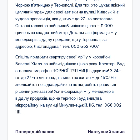
Чорною п’ятницею у Тернополі. Для тих, хто шукає якісний
цегляний гараж для своєї автівки на вулиці Київській, є
чудова пропозиція, яка діятиме до 27-го листопада.
Останні гаражі за найпривабливішою ціною – 11 000
гривень за квадратний метр. Детальна інформація – у
менеджерів відділу продажів, що у Тернополі, за
адресою, Листопадова, 1 тел. 050 652 7007
Спішіть придбати квартиру своєї мрії у мікрорайоні
Беверлі Хіллз за найвигіднішою ціною року. Креатор-Буд
оголошує марафон ЧОРНОЇ П’ЯТНИЦІ відкритим! З 24-
го до 27-го листопада знижка на житло – до 15%! Не
зволікайте і не відкладайте на потім, робіть правильні
рішення уже завтра! Уся інформація – у менеджерів
відділу продажів, що на території будівництва
мікрорайону, на вулиці Микулинецькій, 116, тел. 068 002
1111.
Навігація
Попередній запис
Наступний запис