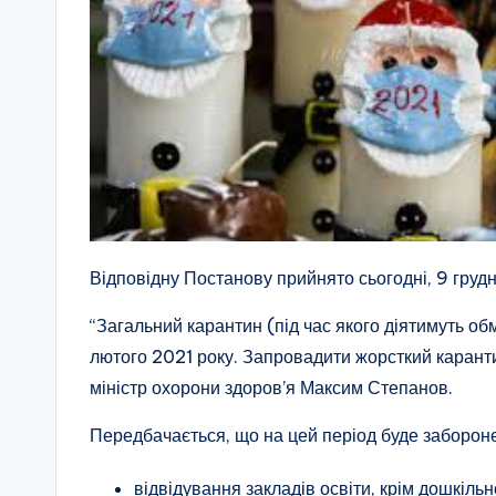
Відповідну Постанову прийнято сьогодні, 9 грудня
“Загальний карантин (під час якого діятимуть о
лютого 2021 року. Запровадити жорсткий каранти
міністр охорони здоров’я Максим Степанов.
Передбачається, що на цей період буде заборон
відвідування закладів освіти, крім дошкільн