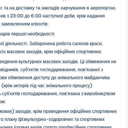
іс та на доставку та закладів харчування в аеропортах.
нів з 23:00 до 6:00 наступної доби, крім надання
 замовленням клієнтів;
варів першої необхідності;
ої діяльності. Заборонена робота салонів краси,
усіх масових заходів, крім офіційних спортивних;
роведення культурних масових заходів. Ці обмеження не
відників, суб’єктів господарювання, пов’язаної з
мови обмеження доступу до знімального майданчика
(крім акторів під час знімального процесу)
ь суб’єктів господарювання, пов’язана з виробництвом
ом;
ткових) заходів, крім проведення офіційних спортивних
го плану фізкультурно-оздоровчих та спортивних
мандних ігрових видів спорту професійних спортивних