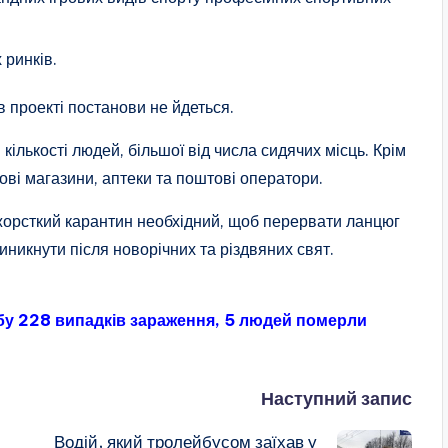
 ринків.
 проекті постанови не йдеться.
кількості людей, більшої від числа сидячих місць. Крім
тові магазини, аптеки та поштові оператори.
жорсткий карантин необхідний, щоб перервати ланцюг
никнути після новорічних та різдвяних свят.
бу 228 випадків зараження, 5 людей померли
Наступний запис
Водій, який тролейбусом заїхав у