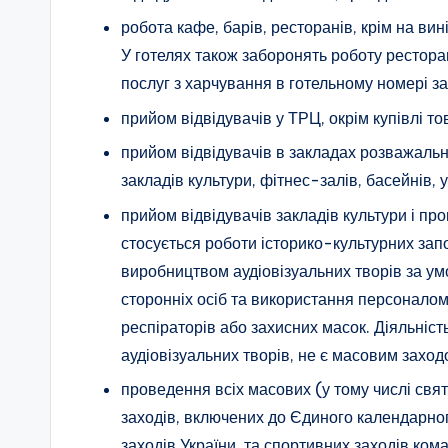
робота кафе, барів, ресторанів, крім на вин
У готелях також заборонять роботу рестора
послуг з харчування в готельному номері за
прийом відвідувачів у ТРЦ, окрім купівлі то
прийом відвідувачів в закладах розважальн
закладів культури, фітнес-залів, басейнів, 
прийом відвідувачів закладів культури і п
стосується роботи історико-культурних запо
виробництвом аудіовізуальних творів за у
сторонніх осіб та використання персоналом 
респіраторів або захисних масок. Діяльніст
аудіовізуальних творів, не є масовим заход
проведення всіх масових (у тому числі свя
заходів, включених до Єдиного календарно
заходів України, та спортивних заходів ко