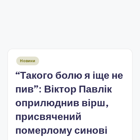
Опубліковано
Новини
у
“Такого болю я іще не
пив”: Віктор Павлік
оприлюднив вірш,
присвячений
померлому синові