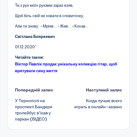
Ти з рук моїх руками зараз взяв,
Щоб біль свій не ховати в сповиточку,
Аби ти знову: -Мріяв …-Жив… -Кохав…
Світлана Бояркевич
01.12.2020”
Читайте також:
Віктор Павлік продає унікальну колекцію гітар, щоб
врятувати сину життя
Навігація
Попередній запис
Наступний запис
У Тернополі на
Когда лучше всего
по
проспекті Бандери
играть в онлайн-казино
тролейбус в’їхав у
запису
паркан (ВІДЕО)