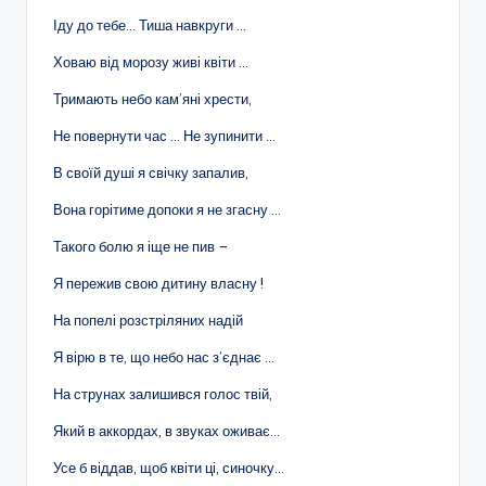
Іду до тебе… Тиша навкруги …
Ховаю від морозу живі квіти …
Тримають небо кам’яні хрести,
Не повернути час … Не зупинити …
В своїй душі я свічку запалив,
Вона горітиме допоки я не згасну …
Такого болю я іще не пив –
Я пережив свою дитину власну !
На попелі розстріляних надій
Я вірю в те, що небо нас з’єднає …
На струнах залишився голос твій,
Який в аккордах, в звуках оживає…
Усе б віддав, щоб квіти ці, синочку…