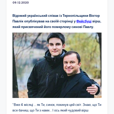
09.12.2020
Відомий український співак із Тернопільщини Віктор
Павлік опублікував на своїй сторінці у
Фейсбу
ці
вірш,
який присвячений його померлому синові Павлу.
“Вже 4 місяці … як Ти, синок, покинув цей світ. Знаю, що Ти
все бачиш, що Ти з нами… І ось який чудовий вірш