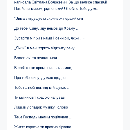
написала Світлана Бояркевич. За що велике спасибі!
Покійся з миром, рідненький ! Люблю Тебе дуже.
“Зима витрушує із скриньок перший сніг,
До тебе, Сину, йду немов до Храму …
Зустріти міг би з нами Новий рік, якби… –
,,Якби” в мені ятрить відкриту рану …
Вологі очі та печаль моя…
В собі тонке проміння світла має,
Про тебе, сину, думаю щодня…
Тебе на небі погляд мій шукає …
Ти цілий світ красою напував,
Лишив у спадок музику і слово …
Тебе Господь малим поцілував …
Життя коротке ти прожив зірково …