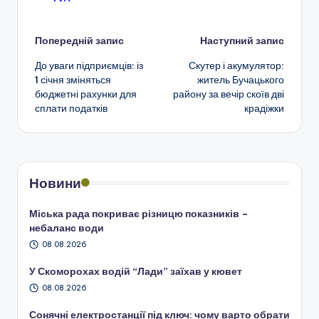
Навігація
Попередній запис
Наступний запис
До уваги підприємців: із
Скутер і акумулятор:
по
1 січня зміняться
житель Бучацького
бюджетні рахунки для
району за вечір скоїв дві
запису
сплати податків
крадіжки
Новини
Міська рада покриває різницю показників –
небаланс води
08.08.2026
У Скоморохах водій “Лади” заїхав у кювет
08.08.2026
Сонячні електростанції під ключ: чому варто обрати