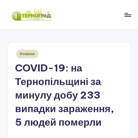
Перейти
до
Т
оперативно.
вмісту
достовірно.
е
цікаво
р
Опубліковано
Новини
н
у
COVID-19: на
о
г
Тернопільщині за
р
минулу добу 233
а
випадки зараження,
д
5 людей померли