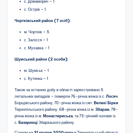
с. Домаморич – 1
с. Острів – 1
Чортківський район (7 осіб):
м. Чортків – 5
с. Залісся – 1
с. Мухавка – 1
Шумський район (2 особи):
м. Шумськ – 1
с. Кутянка – 1
Також за останню добу в області зареєстровано 5
летальних випадків – померли 76-річна жінка із с.
Лосяч
Борщівського району, 70-річна жінка із смт.
Великі Бірки
Тернопільського району, 68-річна жінка із м.
Збараж
, 78-
річна жінка із м.
Монастириська
, та 73-річний чоловік із
с.
Базаринці
Збаразького району.
Станом на
31 грудня 2020 року
в Тернопільській області