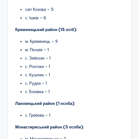
смт Козова – 5
с. Ішків – 6
Кременецький район (15 осіб):
м. Кременець – 9
м. Почаїв – 1
с. Зеблози – 1
с. Розтоки – 1
с. Кушлин – 1
с. Рудка – 1
с. Бонівка – 1
Лановецький район (1 особа):
с. Грибова – 1
Монастириський район (3 особи):
м. Монастириська – 2