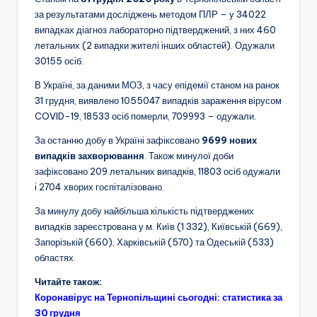
за результатами досліджень методом ПЛР – у 34022
випадках діагноз лабораторно підтверджений, з них 460
летальних (2 випадки жителі інших областей). Одужали
30155 осіб.
В Україні, за даними МОЗ, з часу епідемії станом на ранок
31 грудня, виявлено 1055047 випадків зараження вірусом
COVID-19, 18533 осіб померли, 709993 – одужали.
За останню добу в Україні зафіксовано
9699 нових
випадків захворювання
. Також минулої доби
зафіксовано 209 летальних випадків, 11803 осіб одужали
і 2704 хворих госпіталізовано.
За минулу добу найбільша кількість підтверджених
випадків зареєстрована у м. Київ (1 332), Київській (669),
Запорізькій (660), Харківській (570) та Одеській (533)
областях.
Читайте також:
Коронавірус на Тернопільщині сьогодні: статистика за
30 грудня