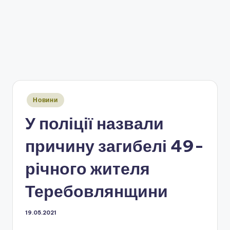
Опубліковано
Новини
у
У поліції назвали
причину загибелі 49-
річного жителя
Теребовлянщини
19.05.2021