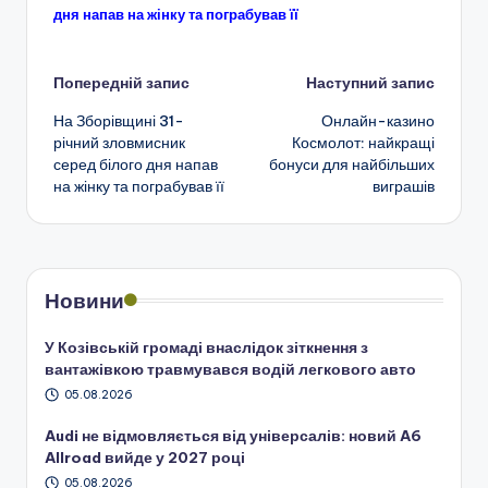
дня напав на жінку та пограбував її
Навігація
Попередній запис
Наступний запис
На Зборівщині 31-
Онлайн-казино
по
річний зловмисник
Космолот: найкращі
серед білого дня напав
бонуси для найбільших
запису
на жінку та пограбував її
виграшів
Новини
У Козівській громаді внаслідок зіткнення з
вантажівкою травмувався водій легкового авто
05.08.2026
Audi не відмовляється від універсалів: новий A6
Allroad вийде у 2027 році
05.08.2026