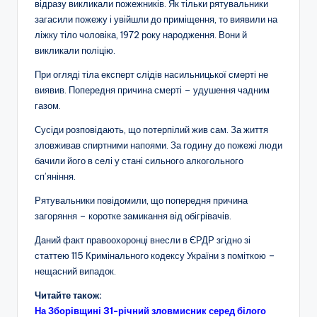
відразу викликали пожежників. Як тільки рятувальники
загасили пожежу і увійшли до приміщення, то виявили на
ліжку тіло чоловіка, 1972 року народження. Вони й
викликали поліцію.
При огляді тіла експерт слідів насильницької смерті не
виявив. Попередня причина смерті – удушення чадним
газом.
Сусіди розповідають, що потерпілий жив сам. За життя
зловживав спиртними напоями. За годину до пожежі люди
бачили його в селі у стані сильного алкогольного
сп’яніння.
Рятувальники повідомили, що попередня причина
загоряння – коротке замикання від обігрівачів.
Даний факт правоохоронці внесли в ЄРДР згідно зі
статтею 115 Кримінального кодексу України з поміткою –
нещасний випадок.
Читайте також:
На Зборівщині 31-річний зловмисник серед білого