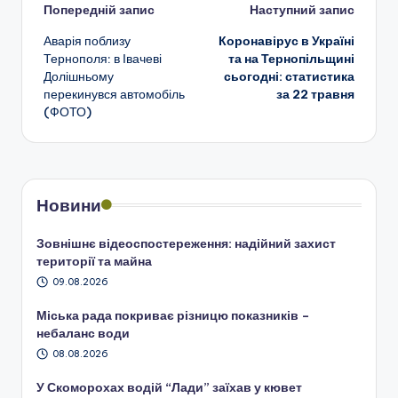
Навігація
Попередній запис
Наступний запис
Аварія поблизу
Коронавірус в Україні
по
Тернополя: в Івачеві
та на Тернопільщині
Долішньому
сьогодні: статистика
запису
перекинувся автомобіль
за 22 травня
(ФОТО)
Новини
Зовнішнє відеоспостереження: надійний захист
території та майна
09.08.2026
Міська рада покриває різницю показників –
небаланс води
08.08.2026
У Скоморохах водій “Лади” заїхав у кювет