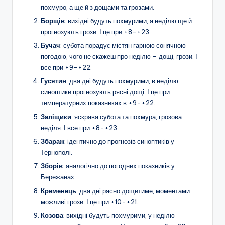
похмуро, а ще й з дощами та грозами.
Борщів
: вихідні будуть похмурими, а неділю ще й
прогнозують грози. І це при +8-+23.
Бучач
: субота порадує містян гарною сонячною
погодою, чого не скажеш про неділю – дощі, грози. І
все при +9-+22.
Гусятин
: два дні будуть похмурими, в неділю
синоптики прогнозують рясні дощі. І це при
температурних показниках в +9-+22.
Заліщики
: яскрава субота та похмура, грозова
неділя. І все при +8-+23.
Збараж
: ідентично до прогнозів синоптиків у
Тернополі.
Зборів
: аналогічно до погодних показників у
Бережанах.
Кременець
: два дні рясно дощитиме, моментами
можливі грози. І це при +10-+21.
Козова
: вихідні будуть похмурими, у неділю