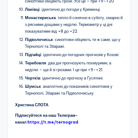
синоптики обіцяють грози. Усе це – при +9-+20.
Ланівці
: ідентично до погоди у Кременці.
Монастириська
: тепло й сонячно в суботу, хмарно й
з рясними дощами у неділю. Термометр у ці дні
показуватиме від +8 до +22.
Підволочиськ
: синоптики обіцяють те ж саме, що у
Тернополі та Збаражі.
Підгайці
: ідентично до погодних прогнозів у Козові.
Теребовля
: два дні прогнозують похмурими, а
неділю – ще й зі грозами. І це при +9-+21.
Чортків
: ідентично до прогнозу в Гусятині.
Шумськ
: аналогічно до показників синоптиків у
Тернополі, Збаражі та Підволочиську.
Христина СЛОТА
Підписуйтеся на наш Телеграм-
канал
https://t.me/ternograd