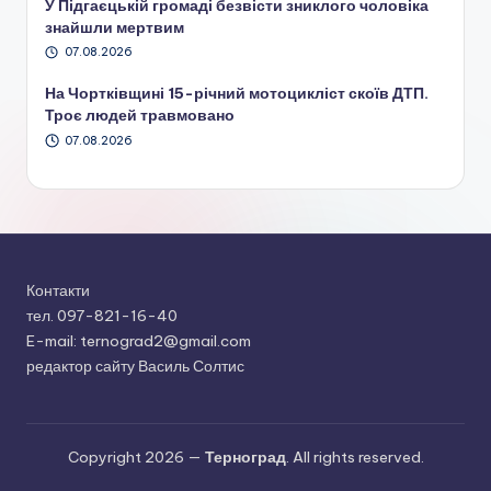
У Підгаєцькій громаді безвісти зниклого чоловіка
знайшли мертвим
07.08.2026
На Чортківщині 15-річний мотоцикліст скоїв ДТП.
Троє людей травмовано
07.08.2026
Контакти
тел. 097-821-16-40
E-mail: ternograd2@gmail.com
редактор сайту Василь Солтис
Copyright 2026 —
Терноград
. All rights reserved.