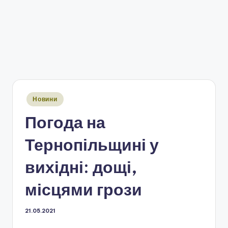
Опубліковано
Новини
у
Погода на
Тернопільщині у
вихідні: дощі,
місцями грози
21.05.2021