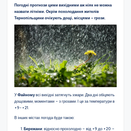
Погодні прогнози цими вихідними аж ніяк не можна
назвати літніми. Окрім похолодання жителів
Тернопільщини очікують дощі, місцями – грози.
У
Файному
всі вихідні затягнуть хмари. Два дні обіцяють
дощовими, моментами – з грозами. І це за температури в
+9-+21.
В інших містах погода буде такою:
Бережани
: відносно прохолодно – від +9 до +20 –