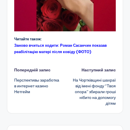
Читайте також:
Заново вчиться ходити: Роман Сасанчин показав
реабілітацію матері після ковіду (ФОТО)
Навігація
Попередній запис
Наступний запис
Перспективы заработка
На Чортківщині шахраї
по
в интернет казино
від імені фонду “Твоя
Нетгейм
опора” збирали гроші
запису
нібито на допомогу
дітям