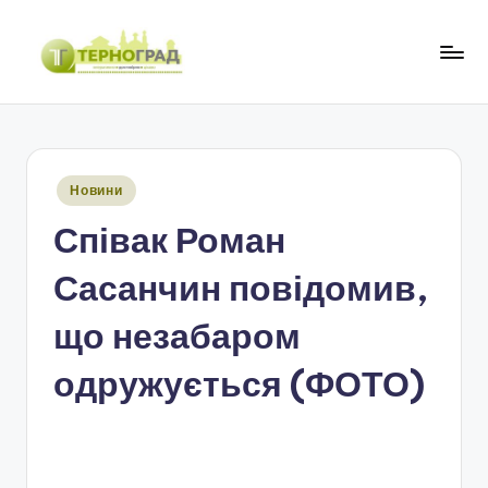
Перейти
до
Т
оперативно.
вмісту
достовірно.
е
цікаво
р
Опубліковано
Новини
н
у
Співак Роман
о
г
Сасанчин повідомив,
р
що незабаром
а
одружується (ФОТО)
д