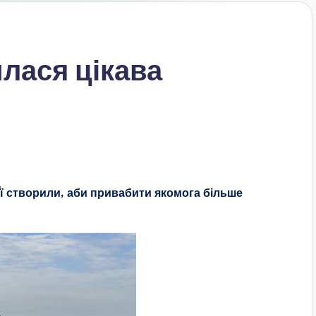
илася цікава
Її створили, аби привабити якомога більше