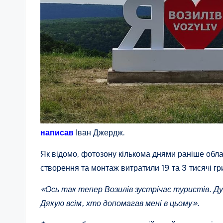
написав
Іван Джердж.
Як відомо, фотозону кількома днями раніше обл
створення та монтаж витратили 19 та 3 тисячі гр
«Ось так тепер Возилів зустрічає туристів. Д
Дякую всім, хто допомагав мені в цьому».