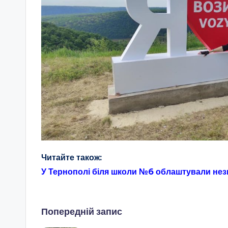
Читайте також:
У Тернополі біля школи №6 облаштували не
Навігація
Попередній запис