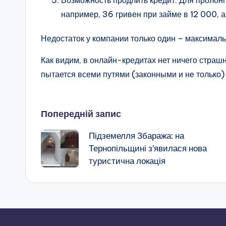
Возможность продлить кредит. Для пролон
например, 36 гривен при займе в 12 000, а
Недостаток у компании только один – максималь
Как видим, в онлайн-кредитах нет ничего страш
пытается всеми путями (законными и не только) 
Навігація
Попередній запис
Підземелля Збаража: на
по
Тернопільщині з’явилася нова
туристична локація
запису