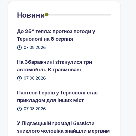
Новини
До 25° тепла: прогноз погоди у
Тернополі на 8 серпня
07.08.2026
На Збаражчині зіткнулися три
автомобілі. Є травмовані
07.08.2026
Пантеон Героїв у Тернополі стає
прикладом для інших міст
07.08.2026
У Підгаєцькій громаді безвісти
зниклого чоловіка знайшли мертвим