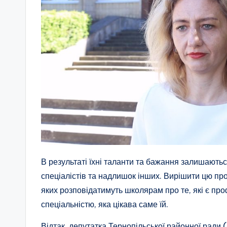
В результаті їхні таланти та бажання залишаютьс
спеціалістів та надлишок інших. Вирішити цю пр
яких розповідатимуть школярам про те, які є про
спеціальністю, яка цікава саме їй.
Відтак, депутатка Тернопільської районної ради