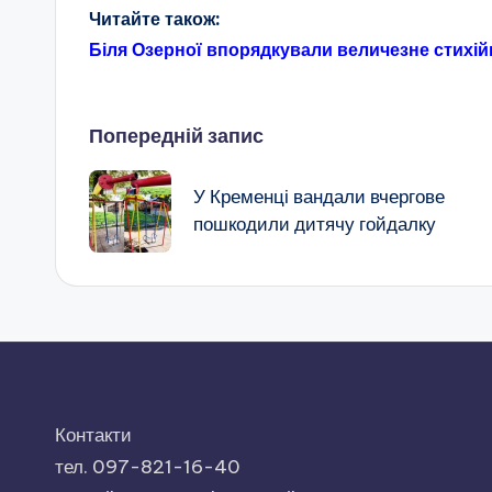
Читайте також:
Біля Озерної впорядкували величезне стихі
Навігація
Попередній запис
по
У Кременці вандали вчергове
пошкодили дитячу гойдалку
запису
Контакти
тел. 097-821-16-40