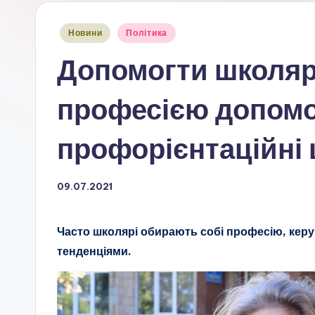
Опубліковано
Новини
Політика
у
Допомогти школяр
професією допом
профорієнтаційні
09.07.2021
Часто школярі обирають собі професію, кер
тенденціями.