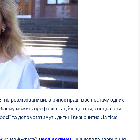
я не реалізованими, а ринок праці має нестачу одних
облему можуть профорієнтаційні центри, спеціалісти
фесії та допомагатимуть дитині визначитись із тією
 («За майбутнє»)
Леся Колінець
ініціювала звернення