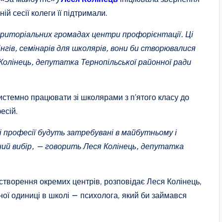
й сесії колеги її підтримали.
ериторіальних громадах центри профорієнтації. Ці
гів, семінарів для школярів, вони би створювалися
Колінець, депутатка Тернопільської районної ради
истемно працювати зі школярами з п’ятого класу до
есій.
і професії будуть затребувані в майбутньому і
ий вибір, — говорить Леся Колінець, депутатка
створення окремих центрів, розповідає Леся Колінець,
ої одиниці в школі — психолога, який би займався