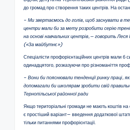
до громад про створення таких центрів. На останні
–
Ми звертаємось до голів, щоб заснувати в т
центри мали би за мету розробити серію тренін
на основі навчальних центрів,— говорить Леся 
(«За майбутнє»)
Спеціалісти профорієнтаційних центрів мали б с
одинадцятого, розказуючи про різноманіття проф
–
Вони би пояснювали тенденції ринку праці, як
допомагали би школярам зробити свій правильн
Тернопільської районної ради
Якщо територіальні громади не мають коштів на 
є простіший варіант— введення додаткової штатн
тільки питаннями профорієнтації.