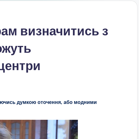
ам визначитись з
ожуть
 центри
уючись думкою оточення, або модними