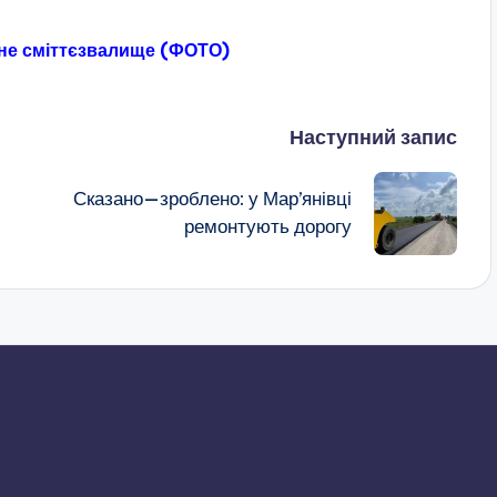
йне сміттєзвалище (ФОТО)
Наступний запис
Сказано—зроблено: у Мар’янівці
ремонтують дорогу