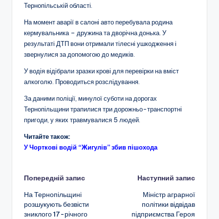
Тернопільській області.
На момент аварії в салоні авто перебувала родина
кермувальника – дружина та дворічна донька. У
результаті ДТП вони отримали тілесні ушкодження і
звернулися за допомогою до медиків.
У водія відібрали зразки крові для перевірки на вміст
алкоголю. Проводиться розслідування.
За даними поліції, минулої суботи на дорогах
Тернопільщини трапилися три дорожньо-транспортні
пригоди, у яких травмувалися 5 людей.
Читайте також:
У Чорткові водій “Жигулів” збив пішохода
Навігація
Попередній запис
Наступний запис
На Тернопільщині
Міністр аграрної
по
розшукують безвісти
політики відвідав
зниклого 17-річного
підприємства Героя