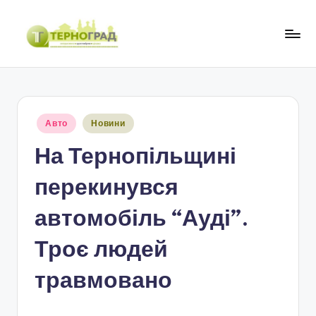
Перейти
до
Т
оперативно.
вмісту
достовірно.
е
цікаво
р
Опубліковано
Авто
Новини
н
у
На Тернопільщині
о
г
перекинувся
р
автомобіль “Ауді”.
а
Троє людей
д
травмовано