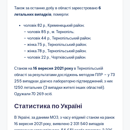
Також за останню добу в області зареєстровано
6
летальних випадків
, померли:
чоловік 82 р., Кременецький район;
– чоловік 85 р., м. Тернопіль;
– чоловік 44 р., Тернопільський район;
– жінка 75 р., Тернопільський район;
– жінка 78 р., Тернопільський район;
– чоловік 22 р., Чортківський район.
Станом на
16 вересня 2021 року
в Тернопільській
області за результатами досліджень методом ПЛР – у 73
255 випадках діагноз лабораторно підтверджений, з них
1250 летальних (3 випадки жителі інших областей).
Одужали 70 269 осіб.
Статистика по Україні
В Україні, за даними МОЗ, з часу епідемії станом на ранок
16 вересня 2021 року, виявлено 2 331 540 випадків
зараження коронавірусом, 54 651 особа померли, 2 226