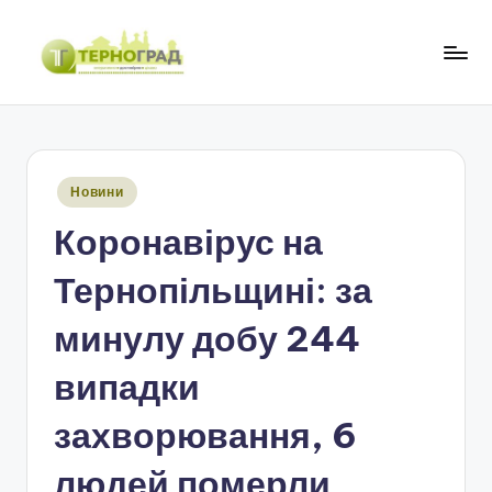
Перейти
до
Т
оперативно.
вмісту
достовірно.
е
цікаво
р
Опубліковано
Новини
н
у
Коронавірус на
о
г
Тернопільщині: за
р
минулу добу 244
а
випадки
д
захворювання, 6
людей померли