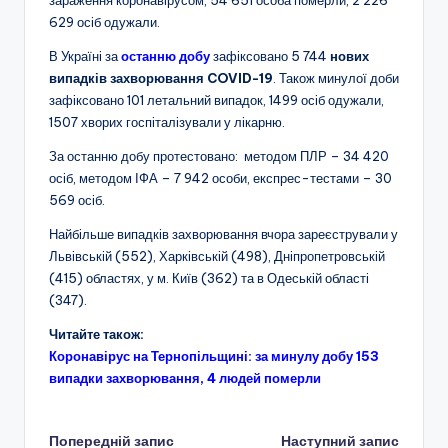
629 осіб одужали.
В Україні за
останню добу
зафіксовано 5 744
нових
випадків захворювання COVID-19
. Також минулої доби
зафіксовано 101 летальний випадок, 1499 осіб одужали,
1507 хворих госпіталізували у лікарню.
За останню добу протестовано: методом ПЛР – 34 420
осіб, методом ІФА – 7 942 особи, експрес-тестами – 30
569 осіб.
Найбільше випадків захворювання вчора зареєстрували у
Львівській (552), Харківській (498), Дніпропетровській
(415) областях, у м. Київ (362) та в Одеській області
(347).
Читайте також:
Коронавірус на Тернопільщині: за минулу добу 153
випадки захворювання, 4 людей померли
Навігація
Попередній запис
Наступний запис