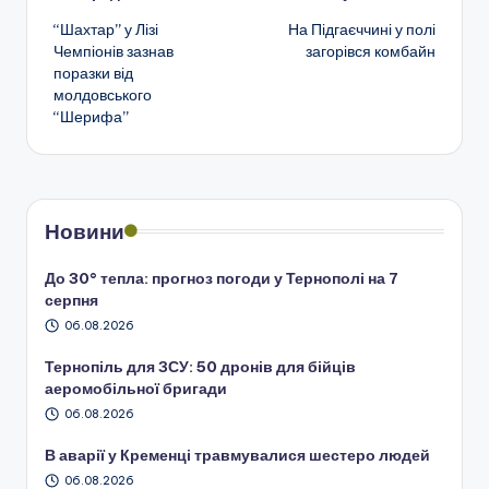
“Шахтар” у Лізі
На Підгаєччині у полі
по
Чемпіонів зазнав
загорівся комбайн
поразки від
запису
молдовського
“Шерифа”
Новини
До 30° тепла: прогноз погоди у Тернополі на 7
серпня
06.08.2026
Тернопіль для ЗСУ: 50 дронів для бійців
аеромобільної бригади
06.08.2026
В аварії у Кременці травмувалися шестеро людей
06.08.2026