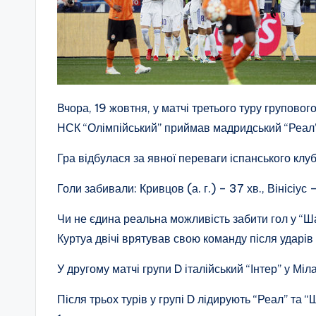
Вчора, 19 жовтня, у матчі третього туру груповог
НСК “Олімпійський” приймав мадридський “Реал”
Гра відбулася за явної переваги іспанського клу
Голи забивали: Кривцов (а. г.) – 37 хв., Вінісіус 
Чи не єдина реальна можливість забити гол у “Ша
Куртуа двічі врятував свою команду після ударів
У другому матчі групи D італійський “Інтер” у Мі
Після трьох турів у групі D лідирують “Реал” та “