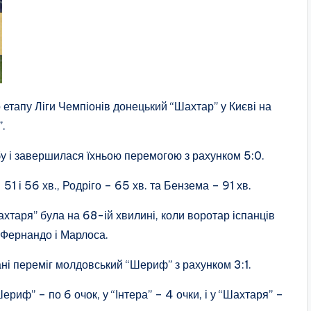
о етапу Ліги Чемпіонів донецький “Шахтар” у Києві на
.
бу і завершилася їхньою перемогою з рахунком 5:0.
– 51 і 56 хв., Родріго – 65 хв. та Бензема – 91 хв.
хтаря” була на 68-ій хвилині, коли воротар іспанців
 Фернандо і Марлоса.
лані переміг молдовський “Шериф” з рахунком 3:1.
Шериф” – по 6 очок, у “Інтера” – 4 очки, і у “Шахтаря” –