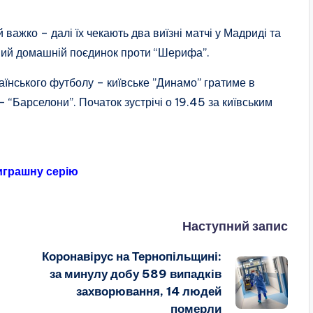
 важко – далі їх чекають два виїзні матчі у Мадриді та
ючний домашній поєдинок проти “Шерифа”.
аїнського футболу – київське ”Динамо” гратиме в
– “Барселони”. Початок зустрічі о 19.45 за київським
играшну серію
Наступний запис
Коронавірус на Тернопільщині:
за минулу добу 589 випадків
захворювання, 14 людей
померли