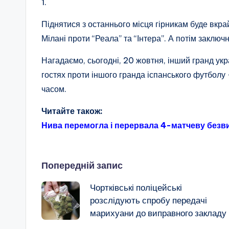
1.
Піднятися з останнього місця гірникам буде вкрай
Мілані проти “Реала” та “Інтера”. А потім закл
Нагадаємо, сьогодні, 20 жовтня, інший гранд укр
гостях проти іншого гранда іспанського футболу 
часом.
Читайте також:
Нива перемогла і перервала 4-матчеву безв
Навігація
Попередній запис
Чортківські поліцейські
по
розслідують спробу передачі
марихуани до виправного закладу
запису