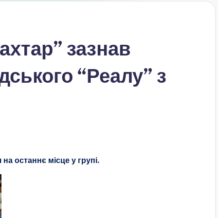
Шахтар” зазнав
дського “Реалу” з
 на останнє місце у групі.