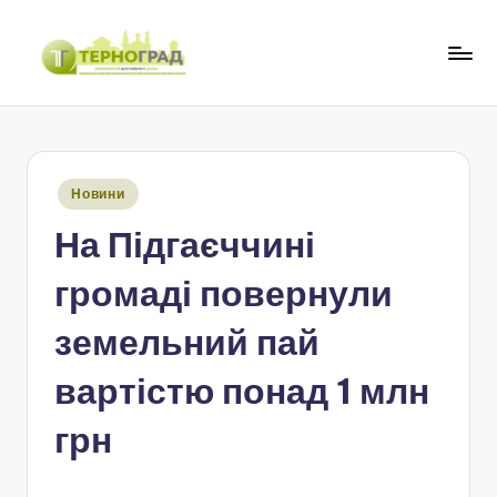
Перейти
до
Т
оперативно.
вмісту
достовірно.
е
цікаво
р
Опубліковано
Новини
н
у
На Підгаєччині
о
г
громаді повернули
р
земельний пай
а
вартістю понад 1 млн
д
грн