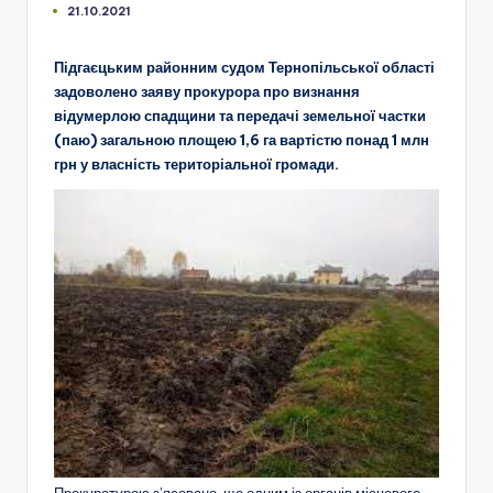
21.10.2021
Підгаєцьким районним судом Тернопільської області
задоволено заяву прокурора про визнання
відумерлою спадщини та передачі земельної частки
(паю) загальною площею 1,6 га вартістю понад 1 млн
грн у власність територіальної громади.
Прокуратурою з’ясовано, що одним із органів місцевого