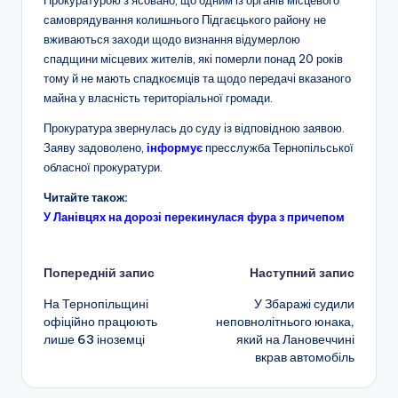
самоврядування колишнього Підгаєцького району не
вживаються заходи щодо визнання відумерлою
спадщини місцевих жителів, які померли понад 20 років
тому й не мають спадкоємців та щодо передачі вказаного
майна у власність територіальної громади.
Прокуратура звернулась до суду із відповідною заявою.
Заяву задоволено,
інформує
пресслужба Тернопільської
обласної прокуратури.
Читайте також:
У Ланівцях на дорозі перекинулася фура з причепом
Навігація
Попередній запис
Наступний запис
На Тернопільщині
У Збаражі судили
по
офіційно працюють
неповнолітнього юнака,
лише 63 іноземці
який на Лановеччині
запису
вкрав автомобіль