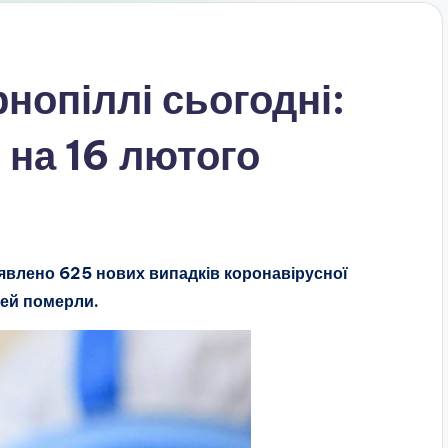
нопіллі сьогодні:
 на 16 лютого
иявлено 625 нових випадків коронавірусної
дей померли.