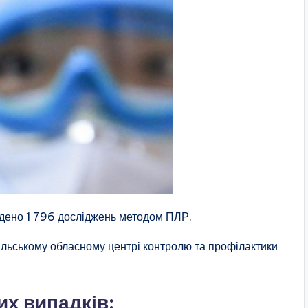
едено 1 796 досліджень методом ПЛР.
пільському обласному центрі контролю та профілактики
х випадків: