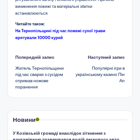
виникнення пожежі та матеріальні збитки
встановлюються.
Читайте також:
На Тернопільщині під час пожежі сухої трави
врятували 10000 курей
Навігація
Попередній запис
Наступний запис
Житель Тернопільщини
Популярні ігри в
по
під час сварки з сусідом
українському казино Пін
отримав ножове
Ап
запису
поранення
Новини
У Козівській громаді внаслідок зіткнення з
вантажівкою травмувався водій легкового авто