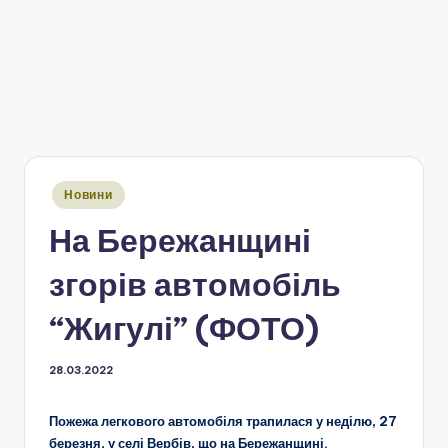
Опубліковано
Новини
у
На Бережанщині
згорів автомобіль
“Жигулі” (ФОТО)
28.03.2022
Пожежа легкового автомобіля трапилася у неділю, 27
березня, у селі Вербів, що на Бережанщині.