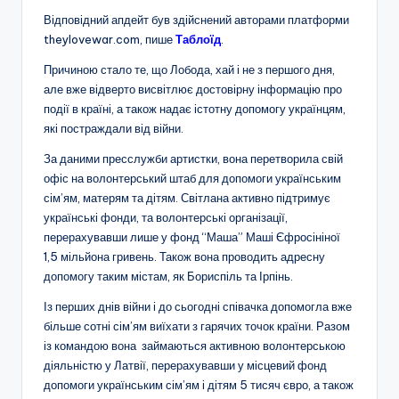
Відповідний апдейт був здійснений авторами платформи
theylovewar.com, пише
Таблоїд
.
Причиною стало те, що Лобода, хай і не з першого дня,
але вже відверто висвітлює достовірну інформацію про
події в країні, а також надає істотну допомогу українцям,
які постраждали від війни.
За даними пресслужби артистки, вона перетворила свій
офіс на волонтерський штаб для допомоги українським
сім’ям, матерям та дітям. Світлана активно підтримує
українські фонди, та волонтерські організації,
перерахувавши лише у фонд “Маша” Маші Єфросініної
1,5 мільйона гривень. Також вона проводить адресну
допомогу таким містам, як Бориспіль та Ірпінь.
Із перших днів війни і до сьогодні співачка допомогла вже
більше сотні сім’ям виїхати з гарячих точок країни. Разом
із командою вона займаються активною волонтерською
діяльністю у Латвії, перерахувавши у місцевий фонд
допомоги українським сім’ям і дітям 5 тисяч євро, а також