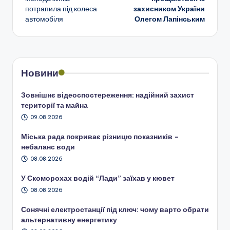
потрапила під колеса
захисником України
запису
автомобіля
Олегом Лапінським
Новини
Зовнішнє відеоспостереження: надійний захист
території та майна
09.08.2026
Міська рада покриває різницю показників –
небаланс води
08.08.2026
У Скоморохах водій “Лади” заїхав у кювет
08.08.2026
Сонячні електростанції під ключ: чому варто обрати
альтернативну енергетику