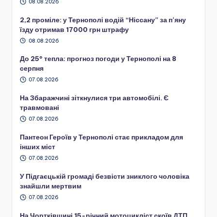
08.08.2026
2,2 проміле: у Тернополі водій “Ніссану” за п’яну
їзду отримав 17000 грн штрафу
08.08.2026
До 25° тепла: прогноз погоди у Тернополі на 8
серпня
07.08.2026
На Збаражчині зіткнулися три автомобілі. Є
травмовані
07.08.2026
Пантеон Героїв у Тернополі стає прикладом для
інших міст
07.08.2026
У Підгаєцькій громаді безвісти зниклого чоловіка
знайшли мертвим
07.08.2026
На Чортківщині 15-річний мотоцикліст скоїв ДТП.