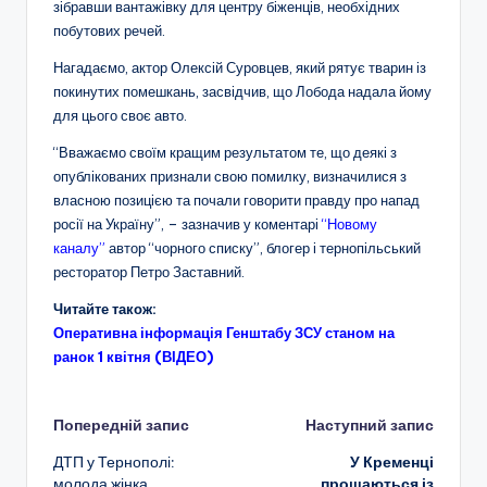
зібравши вантажівку для центру біженців, необхідних
побутових речей.
Нагадаємо, актор Олексій Суровцев, який рятує тварин із
покинутих помешкань, засвідчив, що Лобода надала йому
для цього своє авто.
“Вважаємо своїм кращим результатом те, що деякі з
опублікованих признали свою помилку, визначилися з
власною позицією та почали говорити правду про напад
росії на Україну”, – зазначив у коментарі
“Новому
каналу”
автор “чорного списку”, блогер і тернопільський
ресторатор Петро Заставний.
Читайте також:
Оперативна інформація Генштабу ЗСУ станом на
ранок 1 квітня (ВІДЕО)
Навігація
Попередній запис
Наступний запис
ДТП у Тернополі:
У Кременці
по
молода жінка
прощаються із