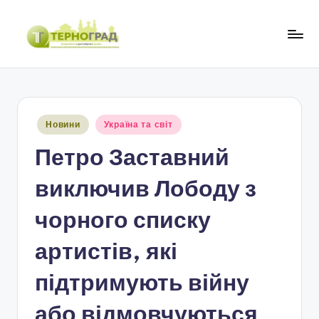
Перейти
до
Т
оперативно.
вмісту
достовірно.
е
цікаво
р
Опубліковано
Новини
Україна та світ
н
у
Петро Заставний
о
г
виключив Лободу з
р
чорного списку
а
артистів, які
д
підтримують війну
або відмовчуються