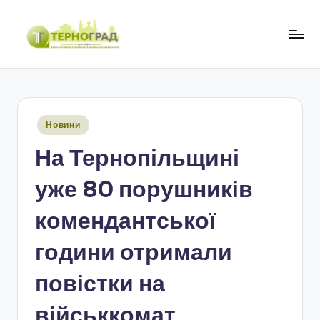
Перейти
до
Т
оперативно.
вмісту
достовірно.
е
цікаво
р
Опубліковано
Новини
н
у
На Тернопільщині
о
г
уже 80 порушників
р
комендантської
а
години отримали
д
повістки на
військкомат