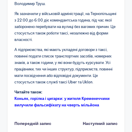
Володимир Труш.
Як зазначили у військовій адміністрації, на Тернопільщині
з 22:00 до 6:00 діє комендантська година, під час якої
заборонено перебувати на вулиці без вагомих причин. Це
стосується також роботи таксі, незалежно від форми
власності.
А підприємства, які мають укладені договори з таксі,
повинні подати список транспортних засобів, номерних
знаків, а також години, у які вони будуть курсувати. Усі
працівники, тих чи інших структур, підприємств, повинні
мати посвідчення або відповідні документи. Це
стосується також служб таксі Uber та Uklon.
Читайте також:
Коньяк, горілка і цигарки: у жителя Кременеччини
вилучили фальсифікату на чверть мільйона
Навігація
Попередній запис
Наступний запис