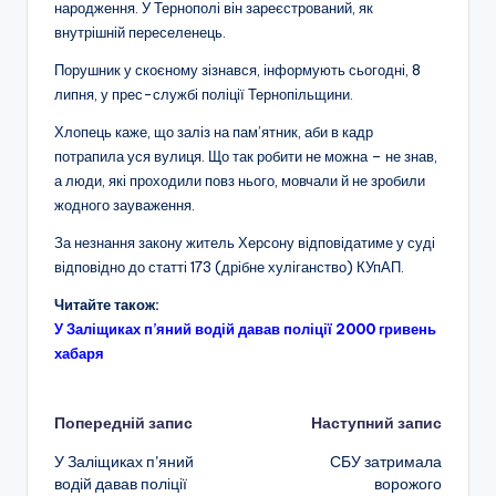
народження. У Тернополі він зареєстрований, як
внутрішній переселенець.
Порушник у скоєному зізнався, інформують сьогодні, 8
липня, у прес-службі поліції Тернопільщини.
Хлопець каже, що заліз на пам’ятник, аби в кадр
потрапила уся вулиця. Що так робити не можна – не знав,
а люди, які проходили повз нього, мовчали й не зробили
жодного зауваження.
За незнання закону житель Херсону відповідатиме у суді
відповідно до статті 173 (дрібне хуліганство) КУпАП.
Читайте також:
У Заліщиках п’яний водій давав поліції 2000 гривень
хабаря
Навігація
Попередній запис
Наступний запис
У Заліщиках п’яний
СБУ затримала
по
водій давав поліції
ворожого