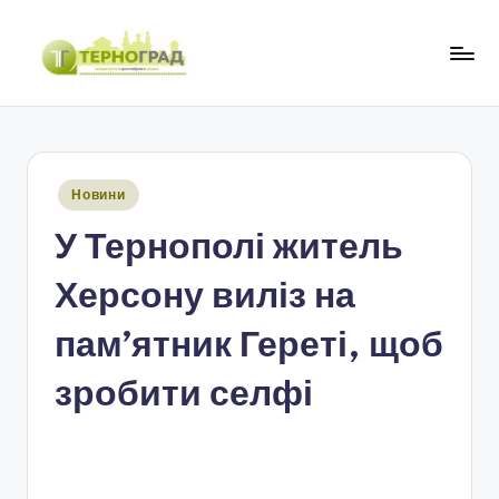
Перейти
до
Т
оперативно.
вмісту
достовірно.
е
цікаво
р
Опубліковано
Новини
н
у
У Тернополі житель
о
г
Херсону виліз на
р
пам’ятник Гереті, щоб
а
зробити селфі
д