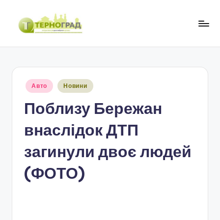
Перейти
до
Т
оперативно.
вмісту
достовірно.
е
цікаво
р
Опубліковано
Авто
Новини
н
у
Поблизу Бережан
о
г
внаслідок ДТП
р
загинули двоє людей
а
(ФОТО)
д