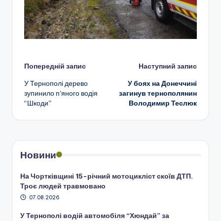
Навігація
Попередній запис
Наступний запис
У Тернополі дерево
У боях на Донеччині
по
зупинило п’яного водія
загинув тернополянин
“Шкоди”
Володимир Теслюк
запису
Новини
На Чортківщині 15-річний мотоцикліст скоїв ДТП.
Троє людей травмовано
07.08.2026
У Тернополі водій автомобіля “Хюндай” за