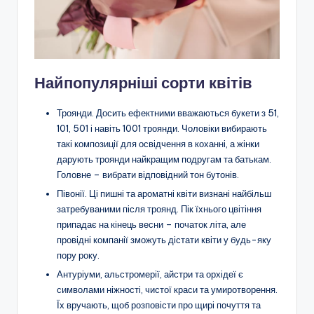
Найпопулярніші сорти квітів
Троянди. Досить ефектними вважаються букети з 51,
101, 501 і навіть 1001 троянди. Чоловіки вибирають
такі композиції для освідчення в коханні, а жінки
дарують троянди найкращим подругам та батькам.
Головне – вибрати відповідний тон бутонів.
Півонії. Ці пишні та ароматні квіти визнані найбільш
затребуваними після троянд. Пік їхнього цвітіння
припадає на кінець весни – початок літа, але
провідні компанії зможуть дістати квіти у будь-яку
пору року.
Антуріуми, альстромерії, айстри та орхідеї є
символами ніжності, чистої краси та умиротворення.
Їх вручають, щоб розповісти про щирі почуття та