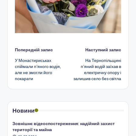
Навігація
Попередній запис
Наступний запис
У Монастириськах
На Тернопільщині
по
спіймали п’яного водія,
п’яний водій заїхав в
але не змогли його
електричну опору і
запису
покарати
залишив село без світла
Новини
Зовнішнє відеоспостереження: надійний захист
території та майна