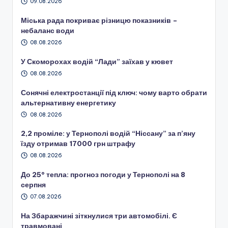
09.08.2026
Міська рада покриває різницю показників –
небаланс води
08.08.2026
У Скоморохах водій “Лади” заїхав у кювет
08.08.2026
Сонячні електростанції під ключ: чому варто обрати
альтернативну енергетику
08.08.2026
2,2 проміле: у Тернополі водій “Ніссану” за п’яну
їзду отримав 17000 грн штрафу
08.08.2026
До 25° тепла: прогноз погоди у Тернополі на 8
серпня
07.08.2026
На Збаражчині зіткнулися три автомобілі. Є
травмовані