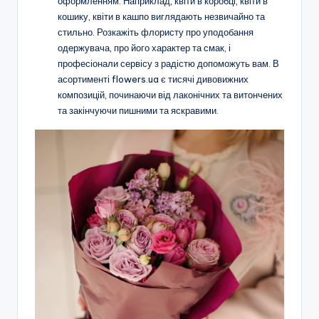
оформленням. Наприклад, квіти в коробці, квіти в
кошику, квіти в кашпо виглядають незвичайно та
стильно. Розкажіть флористу про уподобання
одержувача, про його характер та смак, і
професіонали сервісу з радістю допоможуть вам. В
асортименті flowers.ua є тисячі дивовижних
композицій, починаючи від лаконічних та витончених
та закінчуючи пишними та яскравими.