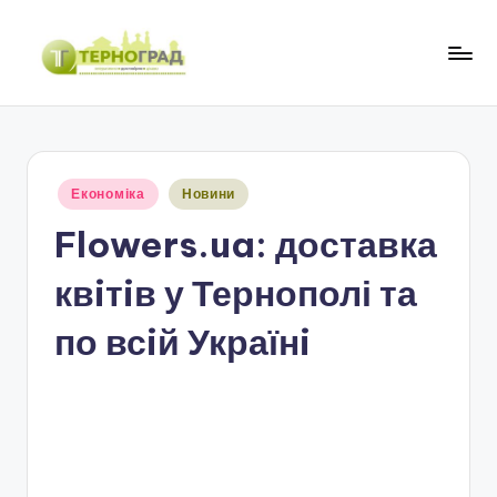
Перейти
до
Т
оперативно.
вмісту
достовірно.
е
цікаво
р
Опубліковано
Економіка
Новини
н
у
Flowers.ua: доставка
о
г
квiтiв у Тернополі та
р
по всiй Українi
а
д