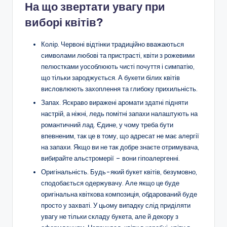
На що звертати увагу при
виборі квітів?
Колір. Червоні відтінки традиційно вважаються
символами любові та пристрасті, квіти з рожевими
пелюстками уособлюють чисті почуття і симпатію,
що тільки зароджується. А букети білих квітів
висловлюють захоплення та глибоку прихильність.
Запах. Яскраво виражені аромати здатні підняти
настрій, а ніжні, ледь помітні запахи налаштують на
романтичний лад. Єдине, у чому треба бути
впевненим, так це в тому, що адресат не має алергії
на запахи. Якщо ви не так добре знаєте отримувача,
вибирайте альстромерії – вони гіпоалергенні.
Оригінальність. Будь-який букет квітів, безумовно,
сподобається одержувачу. Але якщо це буде
оригінальна квіткова композиція, обдарований буде
просто у захваті. У цьому випадку слід приділяти
увагу не тільки складу букета, але й декору з