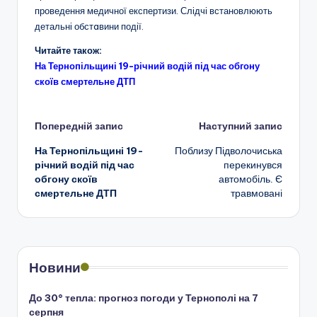
проведення медичної експертизи. Слідчі встановлюють
детальні обстaвини події.
Читайте також:
На Тернопільщині 19-річний водій під час обгону
скоїв смертельне ДТП
Навігація
Попередній запис
Наступний запис
На Тернопільщині 19-
Поблизу Підволочиська
по
річний водій під час
перекинувся
обгону скоїв
автомобіль. Є
запису
смертельне ДТП
травмовані
Новини
До 30° тепла: прогноз погоди у Тернополі на 7
серпня