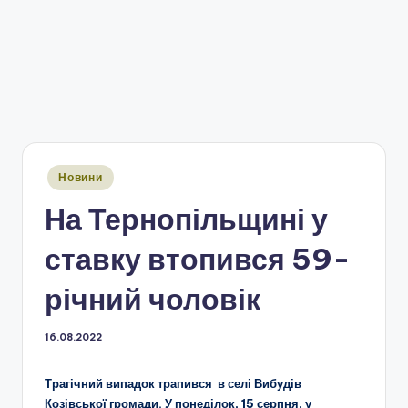
Опубліковано
Новини
у
На Тернопільщині у
ставку втопився 59-
річний чоловік
16.08.2022
Трагічний випадок трапився в селі Вибудів
Козівської громади.
У понеділок, 15 серпня,
у