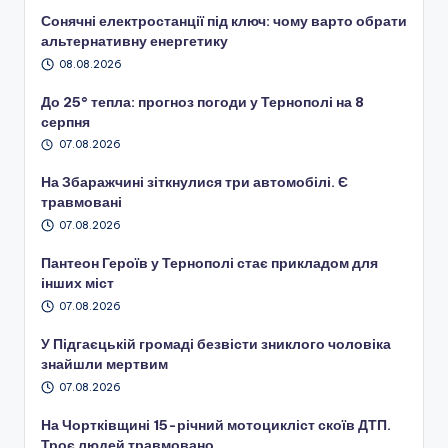
Сонячні електростанції під ключ: чому варто обрати
альтернативну енергетику
08.08.2026
До 25° тепла: прогноз погоди у Тернополі на 8
серпня
07.08.2026
На Збаражчині зіткнулися три автомобілі. Є
травмовані
07.08.2026
Пантеон Героїв у Тернополі стає прикладом для
інших міст
07.08.2026
У Підгаєцькій громаді безвісти зниклого чоловіка
знайшли мертвим
07.08.2026
На Чортківщині 15-річний мотоцикліст скоїв ДТП.
Троє людей травмовано