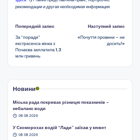
рекомендации и другая необходимая информация.
Навігація
Попередній запис
Наступний запис
За “поради”
«Почуття провини – не
по
екстрасенса жінка з
досить!»
Почаєва заплатила 1,3
запису
млн гривень
Новини
Міська рада покриває різницю показників –
небаланс води
08.08.2026
У Скоморохах водій “Лади” заїхав у кювет
08.08.2026