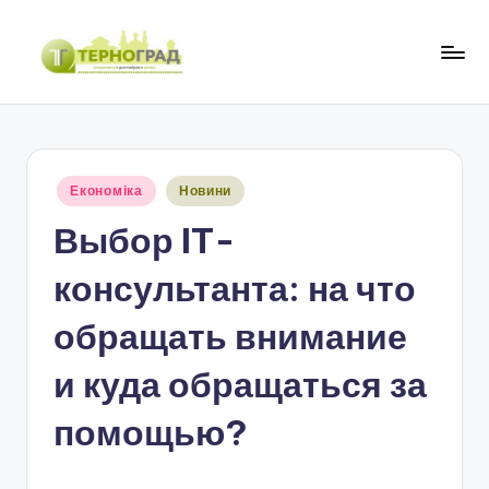
Перейти
до
Т
оперативно.
вмісту
достовірно.
е
цікаво
р
Опубліковано
Економіка
Новини
н
у
Выбор IT-
о
г
консультанта: на что
р
обращать внимание
а
и куда обращаться за
д
помощью?