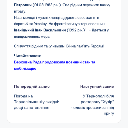
Петрович
(01.08.1983 р.н.). Сил рідним пережити важку
втрату.
Наші молоді і мужні хлопці віддають своє життя в
боротьбі за Україну. На фронті загинув тернополянин
Іваніцький Іван Васильович
(1992 р.н.)”. – йдеться у
повідомленнях мера.
Співчуття рідним та близьким. Вічна пам’ять Героям!
Читайте також:
Верховна Рада продовжила воєнний стан та
мобілізацію
Навігація
Попередній запис
Наступний запис
Погода на
У Тернополі біля
по
Тернопільщині у вихідні:
ресторану “Хутір”
дощі та потепління
чоловік провалився під
запису
кригу