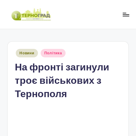
Перейти
до
Т
оперативно.
вмісту
достовірно.
е
цікаво
р
Опубліковано
Новини
Політика
н
у
На фронті загинули
о
г
троє військових з
р
Тернополя
а
д