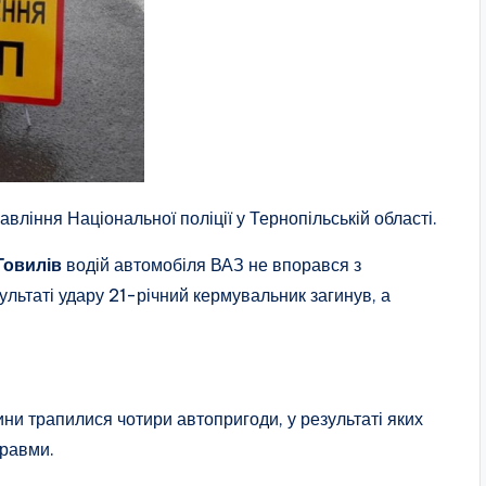
вління Національної поліції у Тернопільській області.
Говилів
водій автомобіля ВАЗ не впорався з
ультаті удару 21-річний кермувальник загинув, а
ни трапилися чотири автопригоди, у результаті яких
травми.