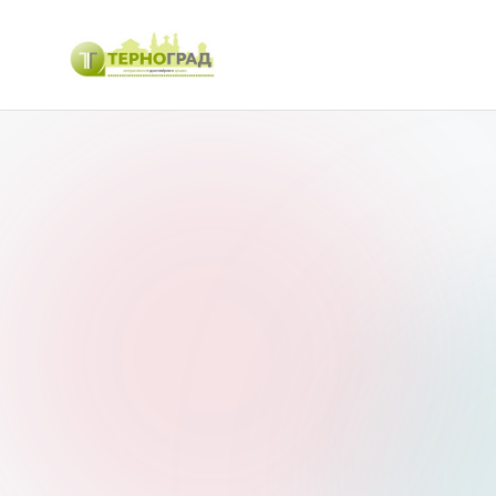
Перейти
до
Т
оперативно.
вмісту
достовірно.
е
цікаво
р
н
о
г
р
а
д