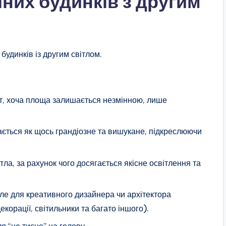
них будинків з другим
будинків із другим світлом.
т, хоча площа залишається незмінною, лише
ається як щось грандіозне та вишукане, підкреслюючи
ла, за рахунок чого досягається якісне освітлення та
ле для креативного дизайнера чи архітектора
екорації, світильники та багато іншого).
я “не тисне” на голову.