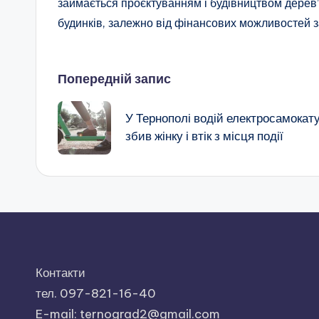
займається проєктуванням і будівництвом дерев’
будинків, залежно від фінансових можливостей 
Навігація
Попередній запис
по
У Тернополі водій електросамокат
збив жінку і втік з місця події
запису
Контакти
тел. 097-821-16-40
E-mail: ternograd2@gmail.com