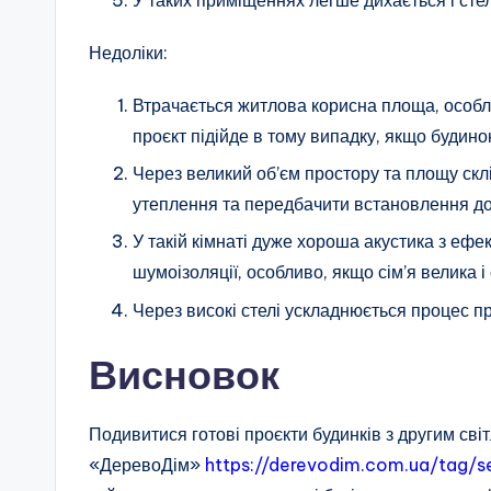
Недоліки:
Втрачається житлова корисна площа, особл
проєкт підійде в тому випадку, якщо будин
Через великий об’єм простору та площу склі
утеплення та передбачити встановлення до
У такій кімнаті дуже хороша акустика з ефе
шумоізоляції, особливо, якщо сім’я велика і 
Через високі стелі ускладнюється процес 
Висновок
Подивитися готові проєкти будинків з другим сві
«ДеревоДім»
https://derevodim.com.ua/tag/s