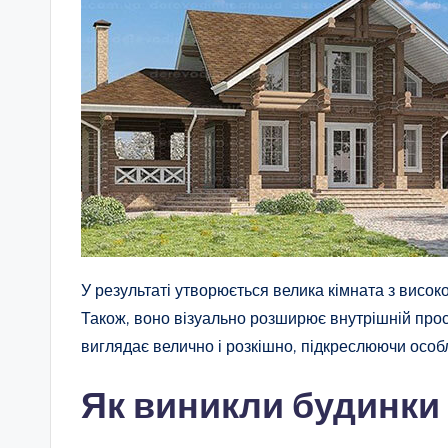
У результаті утворюється велика кімната з високо
Також, воно візуально розширює внутрішній прос
виглядає велично і розкішно, підкреслюючи осо
Як виникли будинки 