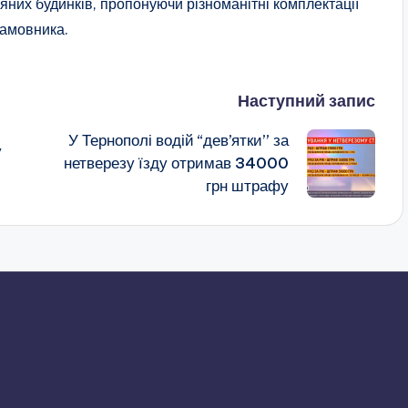
яних будинків, пропонуючи різноманітні комплектації
замовника.
Наступний запис
У Тернополі водій “дев’ятки” за
у
нетверезу їзду отримав 34000
грн штрафу