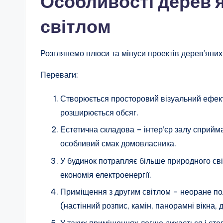
Особливості дерев’я
світлом
Розглянемо плюси та мінуси проектів дерев’яних 
Переваги:
Створюється просторовий візуальний ефек
розширюється обсяг.
Естетична складова – інтер’єр залу сприйм
особливий смак домовласника.
У будинок потрапляє більше природного світ
економія електроенергії.
Приміщення з другим світлом – неоране по
(настінний розпис, камін, панорамні вікна, д
У таких приміщеннях легше дихається і стел