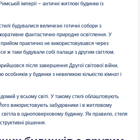
мській імперії – античні житлові будинки із
тилі будувалися величезні готичні собори з
коративне фантастично природне освітлення. У
й прийом практично не використовувався через
все ж таки будували собі палаци з другим світлом.
прийшовся після завершення Другої світової війни,
 особняків у будинки з невеликою кількістю кімнат і
відомий у всьому світі. У такому стилі облаштовують
. Його використовують забудовники і в житловому
о світла в одноповерховому будинку. Як правило, стеля
структивні рішення.