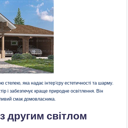
ю стелею, яка надає інтер’єру естетичності та шарму.
тір і забезпечує краще природне освітлення. Він
бливий смак домовласника.
з другим світлом