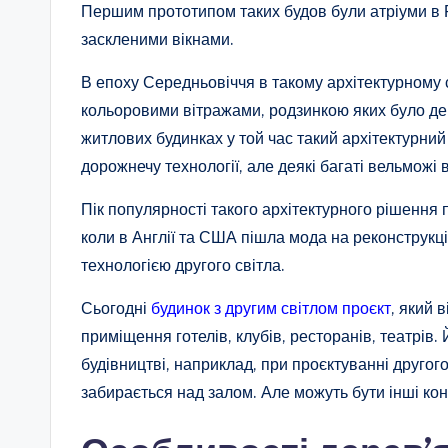
Першим прототипом таких будов були атріуми в Ри
заскленими вікнами.
В епоху Середньовіччя в такому архітектурному с
кольоровими вітражами, родзинкою яких було де
житлових будинках у той час такий архітектурни
дорожнечу технології, але деякі багаті вельможі 
Пік популярності такого архітектурного рішення 
коли в Англії та США пішла мода на реконструкцію
технологією другого світла.
Сьогодні
будинок з другим світлом проєкт
, який 
приміщення готелів, клубів, ресторанів, театрів
будівництві, наприклад, при проєктуванні другог
забирається над залом. Але можуть бути інші кон