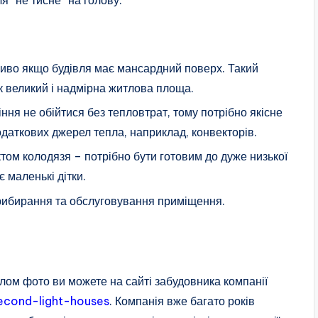
иво якщо будівля має мансардний поверх. Такий
ок великий і надмірна житлова площа.
ння не обійтися без тепловтрат, тому потрібно якісне
даткових джерел тепла, наприклад, конвекторів.
ктом колодязя – потрібно бути готовим до дуже низької
є маленькі дітки.
прибирання та обслуговування приміщення.
тлом фото
ви можете на сайті забудовника компанії
econd-light-houses
. Компанія вже багато років