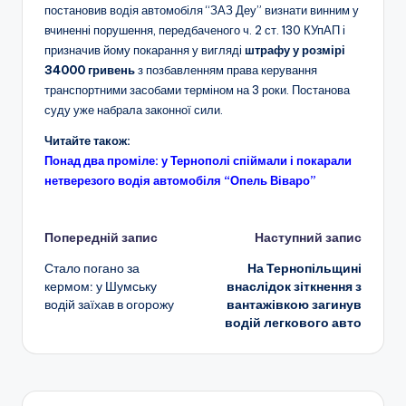
постановив водія автомобіля “ЗАЗ Деу” визнати винним у
вчиненні порушення, передбаченого ч. 2 ст. 130 КУпАП і
призначив йому покарання у вигляді
штрафу у розмірі
34000 гривень
з позбавленням права керування
транспортними засобами терміном на 3 роки. Постанова
суду уже набрала законної сили.
Читайте також:
Понад два проміле: у Тернополі спіймали і покарали
нетверезого водія автомобіля “Опель Віваро”
Навігація
Попередній запис
Наступний запис
Стало погано за
На Тернопільщині
по
кермом: у Шумську
внаслідок зіткнення з
водій заїхав в огорожу
вантажівкою загинув
запису
водій легкового авто