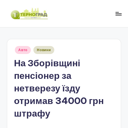
Перейти
до
Т
оперативно.
вмісту
достовірно.
е
цікаво
р
Опубліковано
Авто
Новини
н
у
На Зборівщині
о
г
пенсіонер за
р
нетверезу їзду
а
отримав 34000 грн
д
штрафу