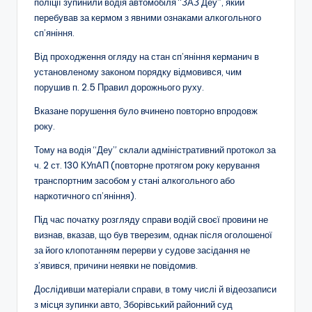
поліції зупинили водія автомобіля “ЗАЗ Деу”, який
перебував за кермом з явними ознаками алкогольного
сп’яніння.
Від проходження огляду на стан сп’яніння керманич в
установленому законом порядку відмовився, чим
порушив п. 2.5 Правил дорожнього руху.
Вказане порушення було вчинено повторно впродовж
року.
Тому на водія “Деу” склали адміністративний протокол за
ч. 2 ст. 130 КУпАП (повторне протягом року керування
транспортним засобом у стані алкогольного або
наркотичного сп’яніння).
Під час початку розгляду справи водій своєї провини не
визнав, вказав, що був тверезим, однак після оголошеної
за його клопотанням перерви у судове засідання не
з’явився, причини неявки не повідомив.
Дослідивши матеріали справи, в тому числі й відеозаписи
з місця зупинки авто, Зборівський районний суд