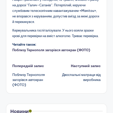
на дорозі “Галич-Сатанів”. Потерпілий, керуючи
службовим телескопічним навантажувачем «Manitou»,
не впорався з керуванням, допустив виїзд за межі дороги
й перекинувся.
Кермувальника госпіталізували. У нього взяли зразки
крові для перевірки на вміст алкоголю. Триває перевірка.
Читайте також:
Поблизу Тернополя загорівся автокран (ФОТО)
Навігація
Попередній запис
Наступний запис
Поблизу Тернополя
Двоспальні матраци від
по
загорівся автокран
виробника
(ФОТО)
запису
Новини