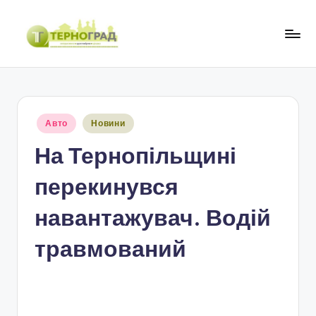
Перейти
до
Т
оперативно.
вмісту
достовірно.
е
цікаво
р
Опубліковано
Авто
Новини
н
у
На Тернопільщині
о
г
перекинувся
р
навантажувач. Водій
а
травмований
д