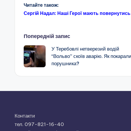
Читайте також:
Сергій Надал: Наші Герої мають повернутись
Навігація
Попередній запис
У Теребовлі нетверезий водій
по
“Вольво” скоїв аварію. Як покарал
порушника?
запису
Контакти
тел. 097-821-16-40