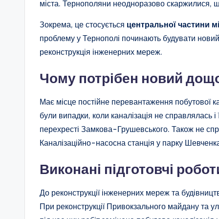
міста. Тернополяни неодноразово скаржилися, що
Зокрема, це стосується
центральної частини мі
проблему у Тернополі починають будувати новий
реконструкція інженерних мереж.
Чому потрібен новий дощ
Має місце постійне перевантаження побутової кан
були випадки, коли каналізація не справлялась і
перехресті Замкова-Грушевського. Також не спр
Каналізаційно-насосна станція у парку Шевченк
Виконані підготовчі робот
До реконструкції інженерних мереж та будівництв
При реконструкції Привокзального майдану та у