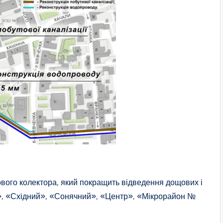
ового колектора, який покращить відведення дощових і
а», «Східний», «Сонячний», «Центр», «Мікрорайон №