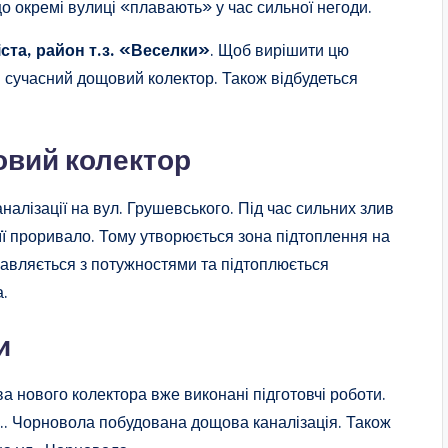
 окремі вулиці «плавають» у час сильної негоди.
ста, район т.з. «Веселки»
. Щоб вирішити цю
 сучасний дощовий колектор. Також відбудеться
овий колектор
алізації на вул. Грушевського. Під час сильних злив
 її проривало. Тому утворюється зона підтоплення на
авляється з потужностями та підтоплюється
а.
и
а нового колектора вже виконані підготовчі роботи.
л.. Чорновола побудована дощова каналізація. Також