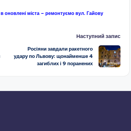
 в оновлені міста – ремонтуємо вул. Гайову
Наступний запис
Росіяни завдали ракетного
и
удару по Львову: щонайменше 4
загиблих і 9 поранених