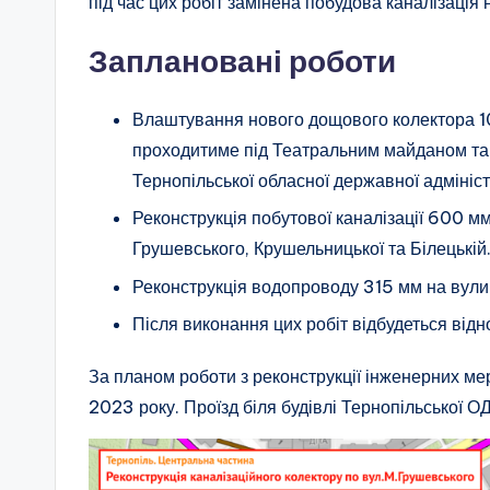
під час цих робіт замінена побудова каналізація 
Заплановані роботи
Влаштування нового дощового колектора 10
проходитиме під Театральним майданом та
Тернопільської обласної державної адмініст
Реконструкція побутової каналізації 600 м
Грушевського, Крушельницької та Білецькій
Реконструкція водопроводу 315 мм на вули
Після виконання цих робіт відбудеться відн
За планом роботи з реконструкції інженерних м
2023 року. Проїзд біля будівлі Тернопільської О