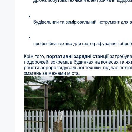
дрібна побутова техніка й електроніка в подорож
будівельний та вимірювальний інструмент для 
професійна техніка для фотографування і обробл
Крім того,
портативні зарядні станції
затребува
подорожей, зокрема в будинках на колесах та яхт
роботи аеророзвідувальної техніки, під час пол
змагань за межами міста.