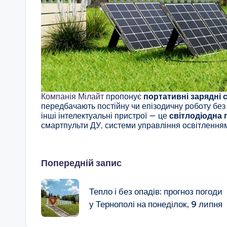
Компанія Мілайт
пропонує
портативні зарядні с
передбачають постійну чи епізодичну роботу без 
інші інтелектуальні пристрої — це
світлодіодна 
смартпульти ДУ, системи управління освітлення
Навігація
Попередній запис
по
Тепло і без опадів: прогноз погоди
у Тернополі на понеділок, 9 липня
запису