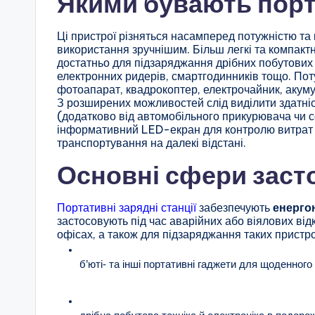
Якими бувають порта
Ці пристрої різняться насамперед потужністю та 
використання зручнішим. Більш легкі та компактні
достатньо для підзаряджання дрібних побутових 
електронних ридерів, смартгодинників тощо. Пот
фотоапарат, квадрокоптер, електрочайник, акум
З розширених можливостей слід виділити здатніс
(додатково від автомобільного прикурювача чи 
інформативний LED-екран для контролю витрат з
транспортування на далекі відстані.
Основні сфери заст
Портативні зарядні станції
забезпечують
енерго
застосовують під час аварійних або віялових від
офісах, а також для підзаряджання таких пристро
б’юті- та інші портативні гаджети для щоденного