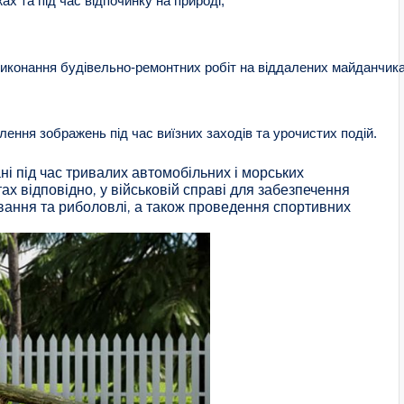
ах та під час відпочинку на природі;
виконання будівельно-ремонтних робіт на віддалених майданчика
ення зображень під час виїзних заходів та урочистих подій.
ні під час тривалих автомобільних і морських
ах відповідно, у військовій справі для забезпечення
ювання та риболовлі, а також проведення спортивних