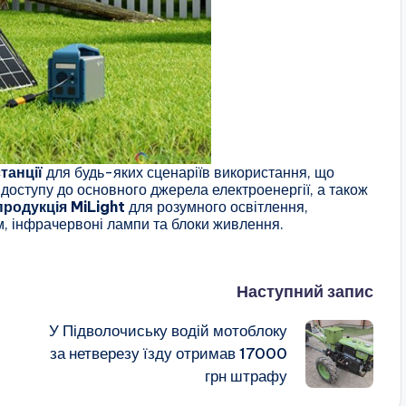
танції
для будь-яких сценаріїв використання, що
доступу до основного джерела електроенергії, а також
продукція MiLight
для розумного освітлення,
м, інфрачервоні лампи та блоки живлення.
Наступний запис
У Підволочиську водій мотоблоку
за нетверезу їзду отримав 17000
грн штрафу