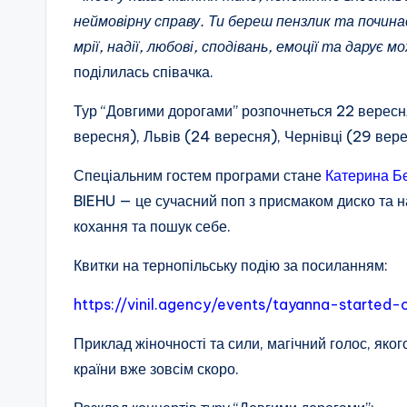
неймовірну справу. Ти береш пензлик та почин
мрії, надії, любові, сподівань, емоції та дарує
поділилась співачка.
Тур “Довгими дорогами” розпочнеться 22 вересн
вересня), Львів (24 вересня), Чернівці (29 вере
Спеціальним гостем програми стане
Катерина Б
BIEHU — це сучасний поп з присмаком диско та н
кохання та пошук себе.
Квитки на тернопільську подію за посиланням:
https://vinil.agency/events/tayanna-starte
Приклад жіночності та сили, магічний голос, яког
країни вже зовсім скоро.