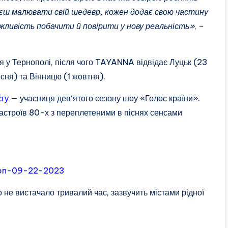
аєш малювати свій шедевр, кожен додає свою частину
 можливість побачити й повірити у нову реальність»
, –
я у Тернополі, після чого TAYANNA відвідає Луцьк (23
сня) та Вінницю (1 жовтня).
єгу
— учасниця дев‘ятого сезону шоу «Голос країни».
астроїв 80-х з переплетеними в піснях сенсами
d-on-09-22-2023
о не вистачало тривалий час, зазвучить містами рідної