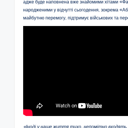
адже буде наповнена вже знайомими хітами «Фан
народженими у відчутті сьогодення, зокрема «А
майбутню перемогу, підтримує військових та пере
«Іноді у наше життя тихо, непомітно входять 