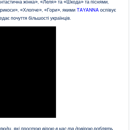
тастична жінка», «Леля» та «Шкода» та піснями,
брикоси», «Хлопче», «Гори», якими
TAYANNA
оспівує
дає почуття більшості українців.
люди, які простою вірою в нас та довірою роблять