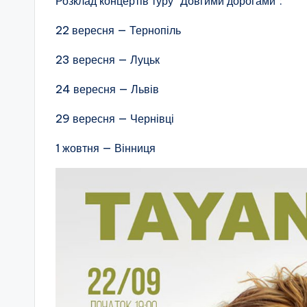
Розклад концертів туру “Довгими дорогами”:
22 вересня — Тернопіль
23 вересня — Луцьк
24 вересня — Львів
29 вересня — Чернівці
1 жовтня — Вінниця