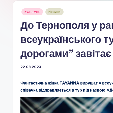
Опубліковано
Культура
Новини
у
До Тернополя у ра
всеукраїнського т
дорогами” завіта
22.08.2023
Фантастична жінка TAYANNA вирушає у всеукр
співачка відправляється в тур під назвою 