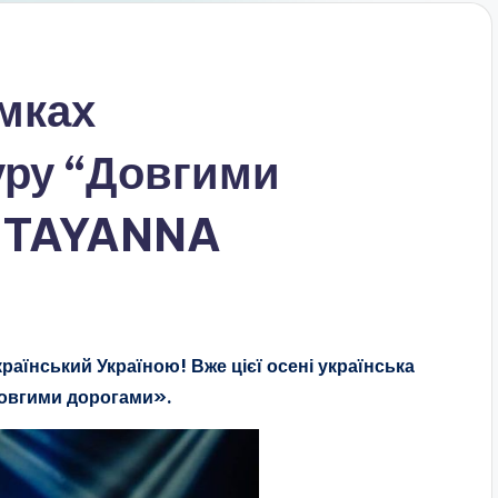
мках
уру “Довгими
є TAYANNA
аїнський Україною! Вже цієї осені українська
«Довгими дорогами».