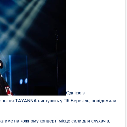
Однією з
 вересня TAYANNA виступить у
ПК Березіль, повідомили
име на кожному концерті місце сили для слухачів,