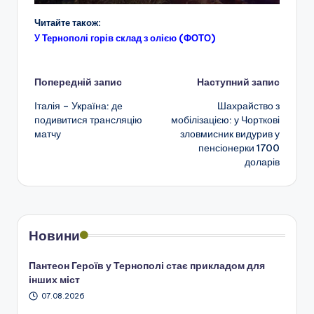
Читайте також:
У Тернополі горів склад з олією (ФОТО)
Навігація
Попередній запис
Наступний запис
Італія – Україна: де
Шахрайство з
по
подивитися трансляцію
мобілізацією: у Чорткові
матчу
зловмисник видурив у
запису
пенсіонерки 1700
доларів
Новини
Пантеон Героїв у Тернополі стає прикладом для
інших міст
07.08.2026