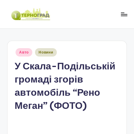
Перейти
до
Т
оперативно.
вмісту
достовірно.
е
цікаво
р
Опубліковано
Авто
Новини
н
у
У Скала-Подільській
о
г
громаді згорів
р
автомобіль “Рено
а
Меган” (ФОТО)
д