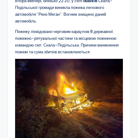
Вчора ввечері, близько 22:20, у селі
Іванків
Скала-
Подільської громади виникла пожежа легкового
автомобіля “Рено Меган”. Вогнем знищено даний
автомобіль.
Пожежу ліквідовано черговим караулом 8 державної
пожежно-рятувальної частини та місцевою пожежною
командою смт. Скала-Подільська. Причини виникнення
пожежі та сума збитків встановлюються.