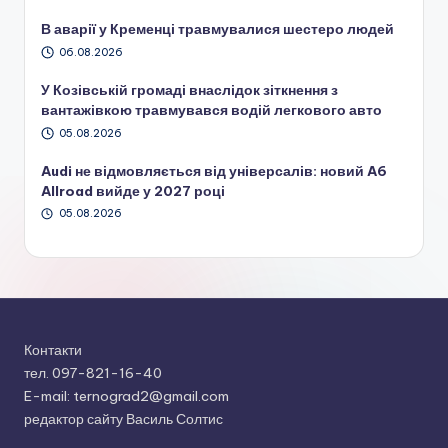
В аварії у Кременці травмувалися шестеро людей
06.08.2026
У Козівській громаді внаслідок зіткнення з
вантажівкою травмувався водій легкового авто
05.08.2026
Audi не відмовляється від універсалів: новий A6
Allroad вийде у 2027 році
05.08.2026
Контакти
тел. 097-821-16-40
E-mail: ternograd2@gmail.com
редактор сайту Василь Солтис