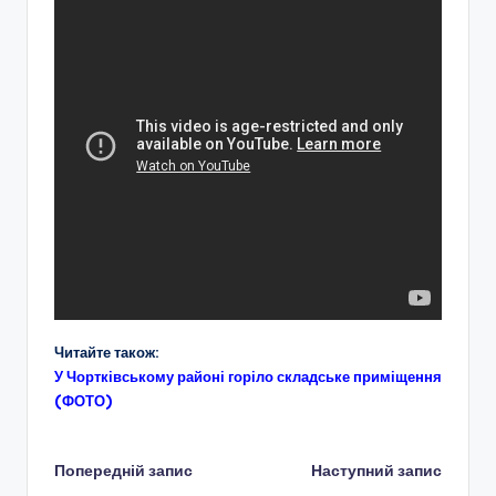
Читайте також:
У Чортківському районі горіло складське приміщення
(ФОТО)
Навігація
Попередній запис
Наступний запис