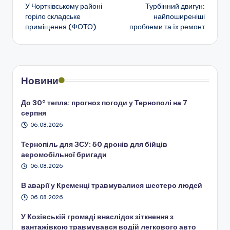
У Чортківському районі
Турбінний двигун:
по
горіло складське
найпоширеніші
приміщення (ФОТО)
проблеми та їх ремонт
запису
Новини
До 30° тепла: прогноз погоди у Тернополі на 7
серпня
06.08.2026
Тернопіль для ЗСУ: 50 дронів для бійців
аеромобільної бригади
06.08.2026
В аварії у Кременці травмувалися шестеро людей
06.08.2026
У Козівській громаді внаслідок зіткнення з
вантажівкою травмувався водій легкового авто