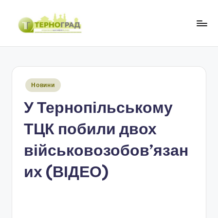
Перейти
до
Т
оперативно.
вмісту
достовірно.
е
цікаво
р
Опубліковано
Новини
н
у
У Тернопільському
о
г
ТЦК побили двох
р
військовозобов’язан
а
их (ВІДЕО)
д