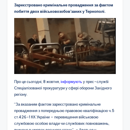
Зареєстровано кримінальне провадження за фактом
побиття двох військовозобов’заних у Тернополі.
Про це сьогодні, 8 жовтня,
інформують
у прес-службі
Спеціалізованої прокуратури у сфері оборони Західного
регіону.
“За вказаним фактом зареєстровано кримінальне
провадження з попередньою правовою кваліфікацією ч.5
ст.426-1 КК України – перевищення військовою
службовою особою влади чи службових повноважень,
вчинене в умовах воєнного стану”. – йдеться у