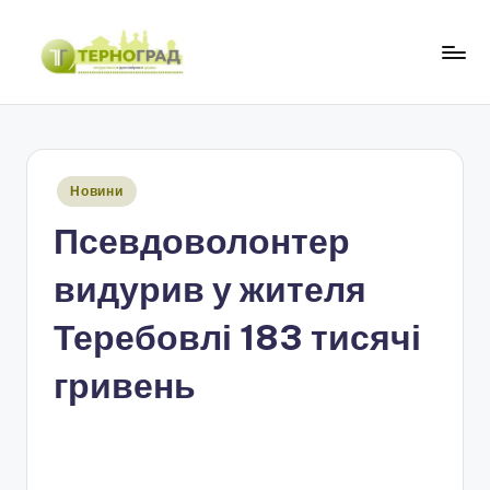
Перейти
до
Т
оперативно.
вмісту
достовірно.
е
цікаво
р
Опубліковано
Новини
н
у
Псевдоволонтер
о
г
видурив у жителя
р
Теребовлі 183 тисячі
а
гривень
д