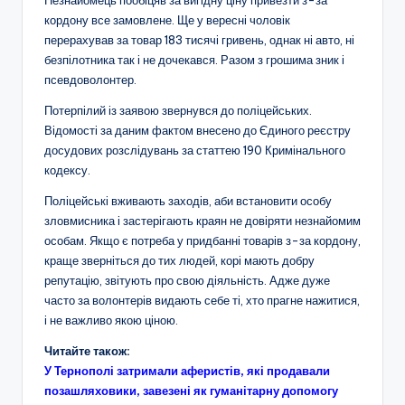
Незнайомець пообіцяв за вигідну ціну привезти з-за
кордону все замовлене. Ще у вересні чоловік
перерахував за товар 183 тисячі гривень, однак ні авто, ні
безпілотника так і не дочекався. Разом з грошима зник і
псевдоволонтер.
Потерпілий із заявою звернувся до поліцейських.
Відомості за даним фактом внесено до Єдиного реєстру
досудових розслідувань за статтею 190 Кримінального
кодексу.
Поліцейські вживають заходів, аби встановити особу
зловмисника і застерігають краян не довіряти незнайомим
особам. Якщо є потреба у придбанні товарів з-за кордону,
краще зверніться до тих людей, корі мають добру
репутацію, звітують про свою діяльність. Адже дуже
часто за волонтерів видають себе ті, хто прагне нажитися,
і не важливо якою ціною.
Читайте також:
У Тернополі затримали аферистів, які продавали
позашляховики, завезені як гуманітарну допомогу