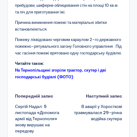
прибудови, шиферне облицювання стін на площі 10 кв.м.
та піч для приготування їжі.
Причина виникнення пожежі та матеріальні збитки
встановлюються.
Пожежу ліквідовано черговим караулом 2-го державного
пожежно-рятувального загону Головного управління . Під
час гасіння пожежі врятовано одну господарську будівлю.
Читайте також:
На Тернопільщині згоріли трактор, скутер і дві
господарські будівлі (ФОТО)
Навігація
Попередній запис
Наступний запис
Сергій Надал: 5
В аварії у Хоросткові
по
листопада «Допомога
травмувалася 29-річна
армії від Тернополя»
водійка скутера
запису
знову вирушає на
передову