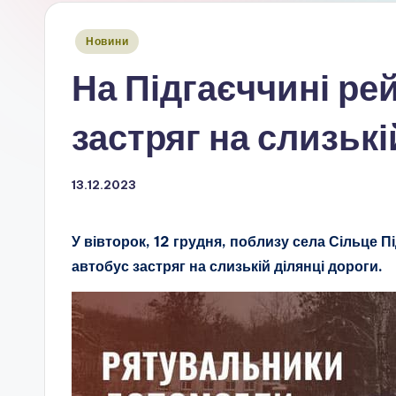
Опубліковано
Новини
у
На Підгаєччині ре
застряг на слизькі
13.12.2023
У вівторок, 12 грудня, поблизу села Сільце 
автобус застряг на слизькій ділянці дороги.