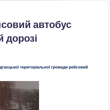
йсовий автобус
й дорозі
Підгаєцької територіальної громади рейсовий