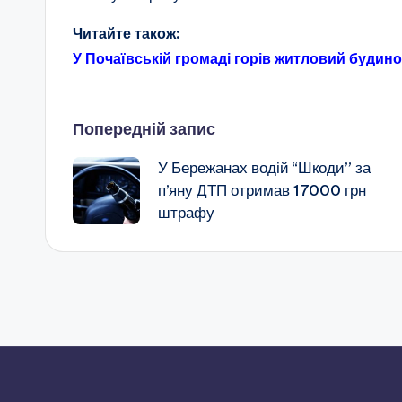
Читайте також:
У Почаївській громаді горів житловий будин
Навігація
Попередній запис
У Бережанах водій “Шкоди” за
по
п’яну ДТП отримав 17000 грн
штрафу
запису