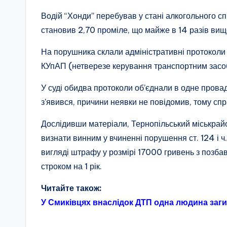
Водій “Хонди” перебував у стані алкогольного сп’
становив 2,70 проміле, що майже в 14 разів вищ
На порушника склали адміністративні протоколи з
КУпАП (нетверезе керування транспортним засо
У суді обидва протоколи об’єднали в одне прова
з’явився, причини неявки не повідомив, тому спр
Дослідивши матеріали, Тернопільський міськрай
визнати винним у вчиненні порушення ст. 124 і ч
вигляді штрафу у розмірі 17000 гривень з позб
строком на 1 рік.
Читайте також:
У Смиківцях внаслідок ДТП одна людина заги