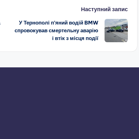
Наступний запис
а
У Тернополі п’яний водій BMW
спровокував смертельну аварію
і втік з місця події