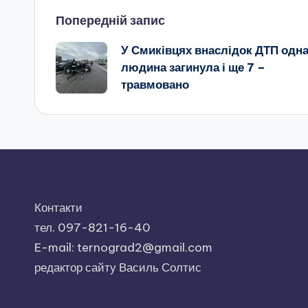
Навігація
Попередній запис
У Смиківцях внаслідок ДТП одн
по
людина загинула і ще 7 –
травмовано
запису
Контакти
тел. 097-821-16-40
E-mail: ternograd2@gmail.com
редактор сайту Василь Солтис