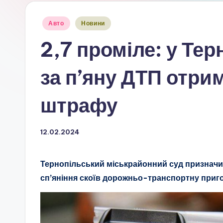
Опубліковано
Авто
Новини
у
2,7 проміле: у Тер
за п’яну ДТП отри
штрафу
12.02.2024
Тернопільський міськрайонний суд призначив
сп’яніння скоїв дорожньо-транспортну приг