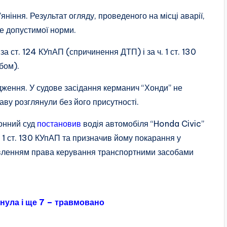
яніння. Результат огляду, проведеного на місці аварії,
е допустимої норми.
а ст. 124 КУпАП (спричинення ДТП) і за ч. 1 ст. 130
бом).
дження. У судове засідання керманич “Хонди” не
аву розглянули без його присутності.
онний суд
постановив
водія автомобіля “Honda Civic”
. 1 ст. 130 КУпАП та призначив йому покарання у
авленням права керування транспортними засобами
нула і ще 7 – травмовано