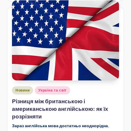
Опубліковано
Новини
Україна та світ
у
Різниця між британською і
американською англійською: як їх
розрізняти
Зараз англійська мова достатньо неоднорідна.