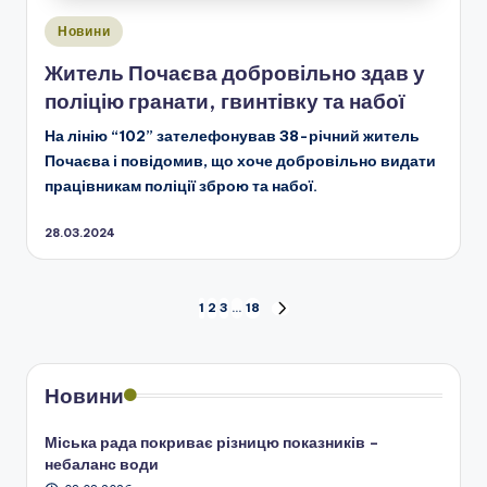
Опубліковано
Новини
у
Житель Почаєва добровільно здав у
поліцію гранати, гвинтівку та набої
На лінію “102” зателефонував 38-річний житель
Почаєва і повідомив, що хоче добровільно видати
працівникам поліції зброю та набої.
28.03.2024
Пагінація
1
2
3
…
18
НАСТУПНА
СТОРІНКА
записів
Новини
Міська рада покриває різницю показників –
небаланс води