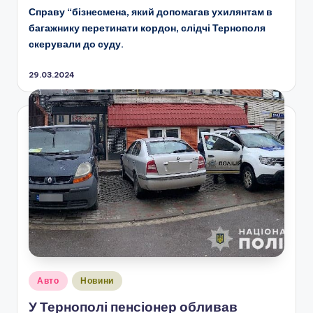
Справу “бізнесмена, який допомагав ухилянтам в
багажнику перетинати кордон, слідчі Тернополя
скерували до суду
.
29.03.2024
Опубліковано
Авто
Новини
у
У Тернополі пенсіонер обливав