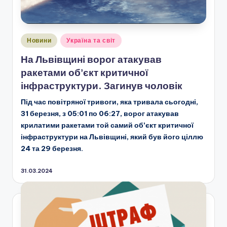
Опубліковано
Новини
Україна та світ
у
На Львівщині ворог атакував
ракетами обʼєкт критичної
інфраструктури. Загинув чоловік
Під час повітряної тривоги, яка тривала сьогодні,
31 березня, з 05:01 по 06:27, ворог атакував
крилатими ракетами той самий обʼєкт критичної
інфраструктури на Львівщині, який був його ціллю
24 та 29 березня.
31.03.2024