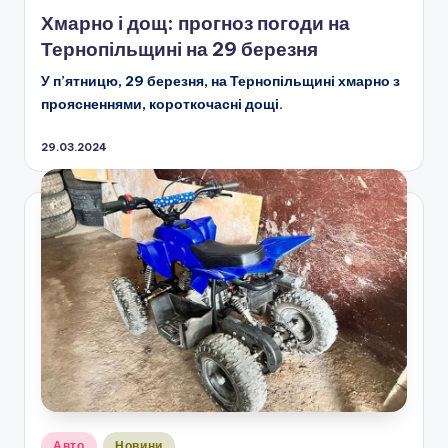
у
Хмарно і дощ: прогноз погоди на
Тернопільщині на 29 березня
У п’ятницю, 29 березня, на Тернопільщині хмарно з
проясненнями, короткочасні дощі.
29.03.2024
Опубліковано
Авто
Новини