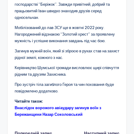
господарстві “Беріжок”. Завжди привітний, добрий та
працьовитий Іван швидко знаходив друзів серед
односельчан.
Мобілізований до лав ЗСУ ще в жовтні 2022 року.
Нагороджений відзнакою “Золотий хрест” за проявлену
мужність і успішне виконання завдань під час бою.
Загинув мужній воїн, який зі зброєю в руках став на захист
рідної землі, кожного з нас.
Керівництво Шумської громади висловлює щирі співчуття
рідним та друзям Захисника.
Про зустріч тіла загиблого Героя та чин поховання буде
повідомлено додатково.
Читайте також:
Внаслідок ворожого авіаудару загинув воїн з
Бережанщини Назар Соколовський
Попередній запис
Наступний запис