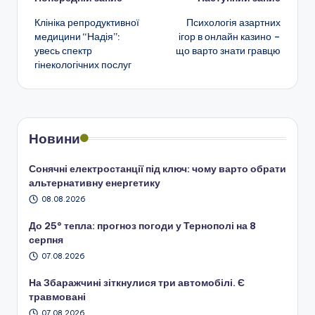
Навігація
Клініка репродуктивної
Психологія азартних
по
медицини “Надія”:
ігор в онлайн казино –
увесь спектр
що варто знати гравцю
запису
гінекологічних послуг
Новини
Сонячні електростанції під ключ: чому варто обрати
альтернативну енергетику
08.08.2026
До 25° тепла: прогноз погоди у Тернополі на 8
серпня
07.08.2026
На Збаражчині зіткнулися три автомобілі. Є
травмовані
07.08.2026