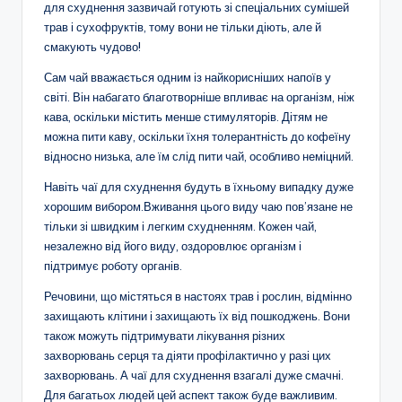
для схуднення зазвичай готують зі спеціальних сумішей
трав і сухофруктів, тому вони не тільки діють, але й
смакують чудово!
Сам чай вважається одним із найкорисніших напоїв у
світі. Він набагато благотворніше впливає на організм, ніж
кава, оскільки містить менше стимуляторів. Дітям не
можна пити каву, оскільки їхня толерантність до кофеїну
відносно низька, але їм слід пити чай, особливо неміцний.
Навіть чаї для схуднення будуть в їхньому випадку дуже
хорошим вибором.Вживання цього виду чаю пов’язане не
тільки зі швидким і легким схудненням. Кожен чай,
незалежно від його виду, оздоровлює організм і
підтримує роботу органів.
Речовини, що містяться в настоях трав і рослин, відмінно
захищають клітини і захищають їх від пошкоджень. Вони
також можуть підтримувати лікування різних
захворювань серця та діяти профілактично у разі цих
захворювань. А чаї для схуднення взагалі дуже смачні.
Для багатьох людей цей аспект також буде важливим.