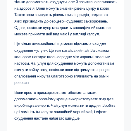
тільки допомагають схуднути, але й позитивно впливають
на здоров’я. Вони можуть знизити рівень цукру в крові.
Також вони знижують рівень тригліцеридів, надлишок
яких призводить до серцево-судинних захворювань.
Однак, оскільки пуер має досить специфічний смак, ви
можете приймати цей вид чаю і у вигляді капсул.
Ще більш незвичайним і ще менш відомим є чай для
схуднення «улун». Це теж китайський чай. За смаком і
кольором нагадує щось середнє між чорним і зеленим
настоєм. Чаї улун для схуднення можуть допомогти вам
скинути зайву вагу, оскільки вони підтримують процес
спалювання жиру та благотворно впливають на обмін
речовин.
Вони просто прискорюють метаболізм, а також
допомагають організму краще використовувати жир для
виробництва енергії. Чай улун можна пити щодня. Зробіть
це і замініть їм каву та звичайний чорний чай, і ефект
схуднення настане набагато швидше.