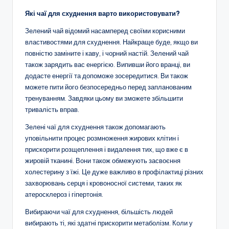
Які чаї для схуднення варто використовувати?
Зелений чай відомий насамперед своїми корисними
властивостями для схуднення. Найкраще буде, якщо ви
повністю заміните і каву, і чорний настій. Зелений чай
також зарядить вас енергією. Випивши його вранці, ви
додасте енергії та допоможе зосередитися. Ви також
можете пити його безпосередньо перед запланованим
тренуванням. Завдяки цьому ви зможете збільшити
тривалість вправ.
Зелені чаї для схуднення також допомагають
уповільнити процес розмноження жирових клітин і
прискорити розщеплення і видалення тих, що вже є в
жировій тканині. Вони також обмежують засвоєння
холестерину з їжі. Це дуже важливо в профілактиці різних
захворювань серця і кровоносної системи, таких як
атеросклероз і гіпертонія.
Вибираючи чаї для схуднення, більшість людей
вибирають ті, які здатні прискорити метаболізм. Коли у