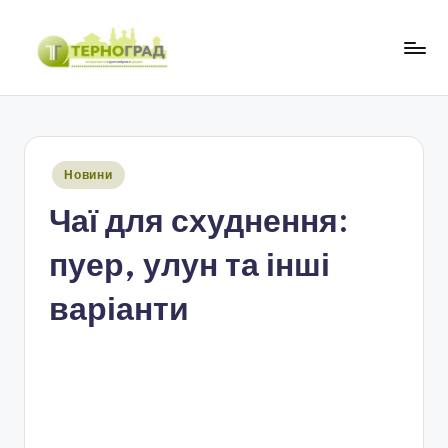
Перейти
до
Т
оперативно.
вмісту
достовірно.
е
цікаво
р
Опубліковано
Новини
н
у
Чаї для схуднення:
о
г
пуер, улун та інші
р
варіанти
а
д