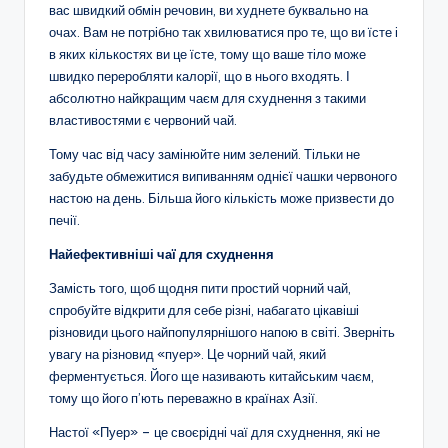
вас швидкий обмін речовин, ви худнете буквально на
очах. Вам не потрібно так хвилюватися про те, що ви їсте і
в яких кількостях ви це їсте, тому що ваше тіло може
швидко переробляти калорії, що в нього входять. І
абсолютно найкращим чаєм для схуднення з такими
властивостями є червоний чай.
Тому час від часу замінюйте ним зелений. Тільки не
забудьте обмежитися випиванням однієї чашки червоного
настою на день. Більша його кількість може призвести до
печії.
Найефективніші чаї для схуднення
Замість того, щоб щодня пити простий чорний чай,
спробуйте відкрити для себе різні, набагато цікавіші
різновиди цього найпопулярнішого напою в світі. Зверніть
увагу на різновид «пуер». Це чорний чай, який
ферментується. Його ще називають китайським чаєм,
тому що його п’ють переважно в країнах Азії.
Настої «Пуер» – це своєрідні чаї для схуднення, які не