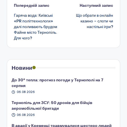
Навігація
Попередній запис
Наступний запис
Гаряча вода: Київські
Що обрати в онлайн
по
«PR політтехнологи»
казино – слоти чи
далі поливають брудом
настільні ігри?
запису
Файне місто Тернопіль.
Для чого?
Новини
До 30° тепла: прогноз погоди у Тернополі на 7
серпня
06.08.2026
Тернопіль для ЗСУ: 50 дронів для бійців
аеромобільної бригади
06.08.2026
В аварії у Кременці травмувалися шестеро людей